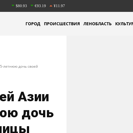
$80.93
€93.19
¥11.97
ГОРОД
ПРОИСШЕСТВИЯ
ЛЕНОБЛАСТЬ
КУЛЬТУ
15-летнюю дочь своей
ей Азии
нюю дочь
ницы