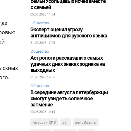
семьи Усольцевых исчез вместе
с семьей
05.08.2026 11:54
где
Общество
Эксперт оценил угрозу
оровью.
англицизмов для русского языка
ой
31.07.2026 17:05
Общество
Астрологи рассказали о самых
удачных днях знаках зодиака на
зыскных
выходных
ого.
01.08.2026 14:55
Общество
В середине августа петербуржцы
смогут увидеть солнечное
затмение
03.08.2026 10:13
новости СПб
дтп
ленобласть