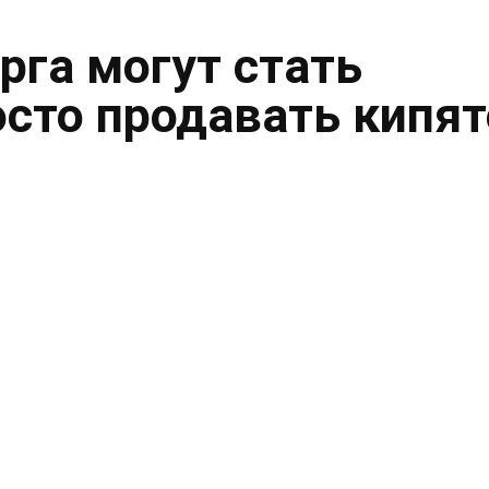
рга могут стать
осто продавать кипя