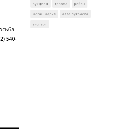
аукцион
травма
рейсы
меган маркл
алла пугачева
эксперт
осьба
) 540-