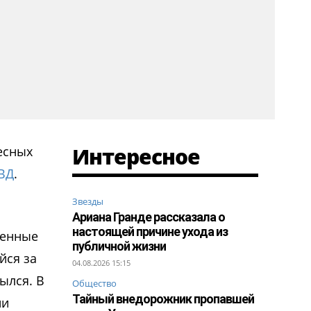
Интересное
есных
ВД
.
Звезды
Ариана Гранде рассказала о
настоящей причине ухода из
венные
публичной жизни
йся за
04.08.2026 15:15
ылся. В
Общество
Тайный внедорожник пропавшей
ии