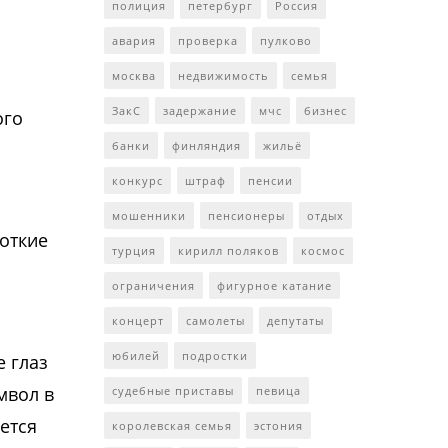
полиция
петербург
Россия
авария
проверка
пулково
москва
недвижимость
семья
ЗакС
задержание
мчс
бизнес
ого
банки
финляндия
жильё
конкурс
штраф
пенсии
мошенники
пенсионеры
отдых
роткие
турция
кирилл поляков
космос
ограничения
фигурное катание
концерт
самолеты
депутаты
юбилей
подростки
е глаз
мвол в
судебные приставы
певица
ется
королевская семья
эстония