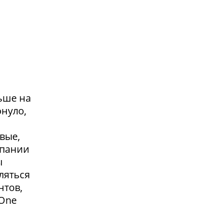
ьше на
онуло,
вые,
мпании
ы
ляться
нтов,
 One