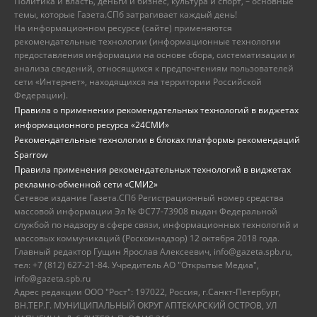
Политика и власть, деньги и бизнес, культура и спорт, – основные
темы, которые Газета.СПб затрагивает каждый день!
На информационном ресурсе (сайте) применяются
рекомендательные технологии (информационные технологии
предоставления информации на основе сбора, систематизации и
анализа сведений, относящихся к предпочтениям пользователей
сети «Интернет», находящихся на территории Российской
Федерации).
Правила о применении рекомендательных технологий в виджетах
информационного ресурса «24СМИ»
Рекомендательные технологии в блоках платформы рекомендаций
Sparrow
Правила применения рекомендательных технологий в виджетах
рекламно-обменной сети «СМИ2»
Сетевое издание Газета.СПб Регистрационный номер средства
массовой информации Эл № ФС77-73908 выдан Федеральной
службой по надзору в сфере связи, информационных технологий и
массовых коммуникаций (Роскомнадзор) 12 октября 2018 года.
Главный редактор Гущин Ярослав Алексеевич, info@gazeta.spb.ru,
тел: +7 (812) 627-21-84. Учредитель АО "Открытые Медиа",
info@gazeta.spb.ru
Адрес редакции ООО "Рост": 197022, Россия, г.Санкт-Петербург,
ВН.ТЕР.Г. МУНИЦИПАЛЬНЫЙ ОКРУГ АПТЕКАРСКИЙ ОСТРОВ, УЛ