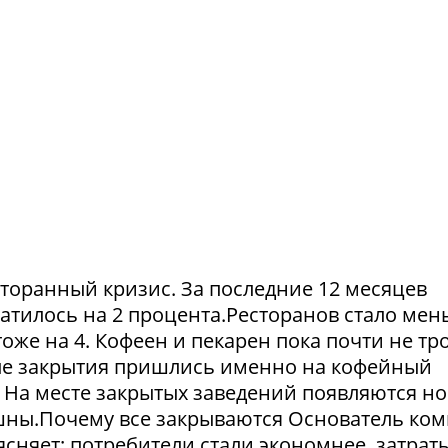
сторанный кризис. За последние 12 месяцев
атилось на 2 процента.Ресторанов стало мен
тоже на 4. Кофеен и пекарен пока почти не тр
ые закрытия пришлись именно на кофейный
. На месте закрытых заведений появляются но
пешны.Почему все закрываются Основатель ко
сняет: потребители стали экономнее, затрат