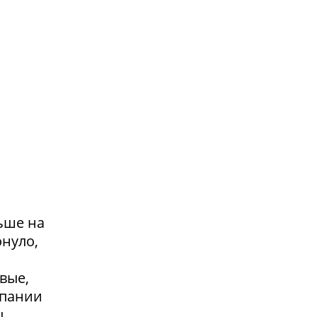
ьше на
онуло,
вые,
мпании
ы