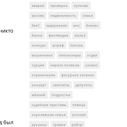
авария
проверка
пулково
москва
недвижимость
семья
ЗакС
задержание
мчс
бизнес
никто
банки
финляндия
жильё
конкурс
штраф
пенсии
мошенники
пенсионеры
отдых
турция
кирилл поляков
космос
ограничения
фигурное катание
концерт
самолеты
депутаты
юбилей
подростки
судебные приставы
певица
королевская семья
эстония
д был
аукцион
травма
рейсы