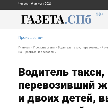
Четверг, 6 августа 2026
18+
Происшествия
Главная
Происшествия
Водитель такси, перевозивший же
на "красный" и врезался...
Водитель такси,
перевозивший 
и двоих детей, 