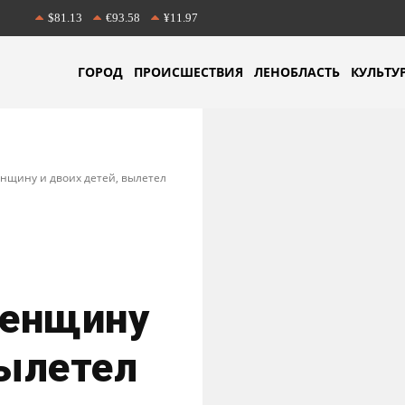
$81.13
€93.58
¥11.97
ГОРОД
ПРОИСШЕСТВИЯ
ЛЕНОБЛАСТЬ
КУЛЬТУ
нщину и двоих детей, вылетел
женщину
вылетел