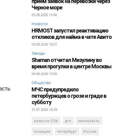
прием заявок на перевозки через
Черное море
05.08.2026 15:46
Новости
HRMOST запустил реактивацию
откликов для найма в чате Авито
03.08.2026 10:01
Звезды
Shaman отчитал Мизулину во
время прогулки в центре Москвы
04.08.2026 10:50
Общество
асть
МЧС предупредило
петербуржцев о грозе и граде в
субботу
31.07.2026 14:29
новости СПб
дтп
ленобласть
полиция
петербург
Россия