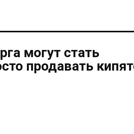
рга могут стать
осто продавать кипя