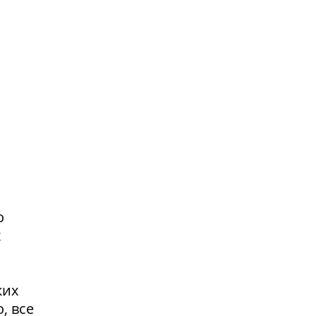
о
х
ких
, все