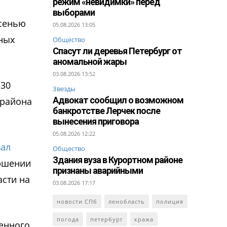
режим «невидимки» перед
выборами
осенью
05.08.2026 13:05
ных
Общество
Спасут ли деревья Петербург от
аномальной жары
03.08.2026 13:52
:30
Звезды
Адвокат сообщил о возможном
 района
банкротстве Лерчек после
вынесения приговора
05.08.2026 12:22
вал
Общество
Здания вуза в Курортном районе
ершении
признаны аварийными
асти на
03.08.2026 17:17
новости СПб
ленобласть
полиция
погода
петербург
кража
венного