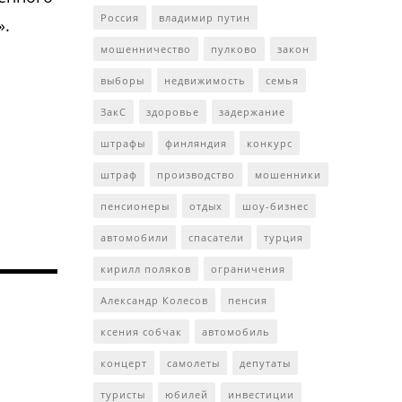
Россия
владимир путин
».
мошенничество
пулково
закон
выборы
недвижимость
семья
ЗакС
здоровье
задержание
штрафы
финляндия
конкурс
штраф
производство
мошенники
пенсионеры
отдых
шоу-бизнес
автомобили
спасатели
турция
кирилл поляков
ограничения
Александр Колесов
пенсия
ксения собчак
автомобиль
концерт
самолеты
депутаты
туристы
юбилей
инвестиции