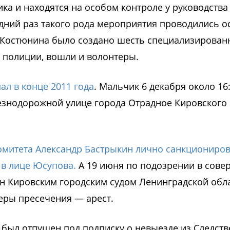
ка и находятся на особом контроле у руководства
дний раз такого рода мероприятия проводились 
и Костюнина было создано шесть специализирован
и полиции, вошли и волонтеры.
ал в конце 2011 года
. Мальчик 6 декабря около 16
знодорожной улице города Отрадное Кировского
Комитета Александр Бастрыкин лично санкциониро
 в лице Юсупова.
А 19 июня по подозрении в сов
н Кировским городским судом Ленинградской обл
еры пресечения — арест.
 был отпущен под подписку о невыезде из Следст