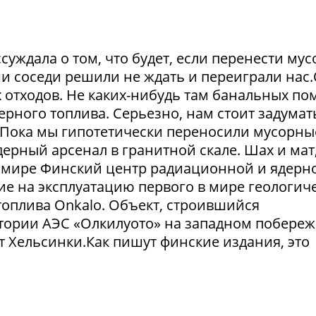
суждала о том, что будет, если перенести му
и соседи решили не ждать и переиграли нас
отходов. Не каких-нибудь там банальных пом
рного топлива. Серьезно, нам стоит задумат
. Пока мы гипотетически переносили мусорны
ерный арсенал в гранитной скале. Шах и мат,
 в мире Финский центр радиационной и ядерн
ие на эксплуатацию первого в мире геологич
оплива Onkalo. Объект, строившийся
тории АЭС «Олкилуото» на западном побере
т Хельсинки.Как пишут финские издания, это