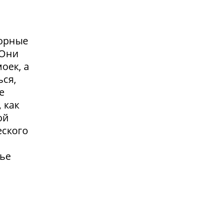
сорные
.Они
оек, а
ься,
е
 как
ой
еского
жье