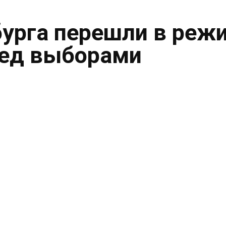
урга перешли в реж
ред выборами