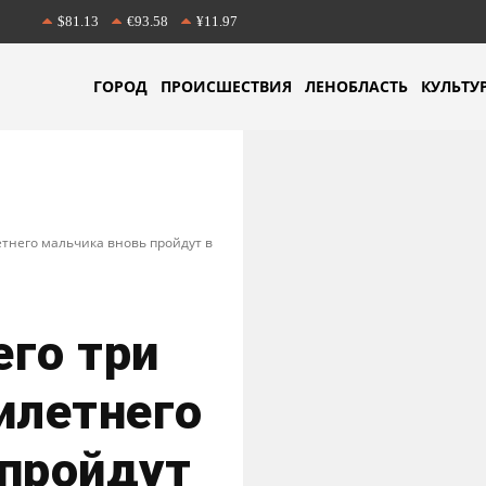
$81.13
€93.58
¥11.97
ГОРОД
ПРОИСШЕСТВИЯ
ЛЕНОБЛАСТЬ
КУЛЬТУ
тнего мальчика вновь пройдут в
го три
илетнего
 пройдут