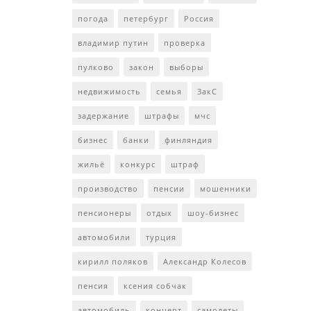
погода
петербург
Россия
владимир путин
проверка
пулково
закон
выборы
недвижимость
семья
ЗакС
задержание
штрафы
мчс
бизнес
банки
финляндия
жильё
конкурс
штраф
производство
пенсии
мошенники
пенсионеры
отдых
шоу-бизнес
автомобили
турция
кирилл поляков
Александр Колесов
пенсия
ксения собчак
автомобиль
концерт
самолеты