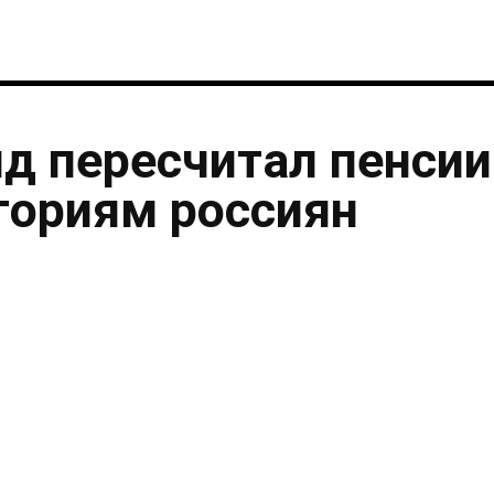
нд пересчитал пенсии
гориям россиян