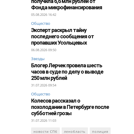
получила 6,6 млн рублей от
Фонда микрофинансирования
05.08.2026 16:42
Общество
Эксперт раскрыл тайну
последнего сообщения от
пропавших Усольцевых
06.08.2026 09:50
Звезды
Блогер Лерчек провела шесть
часов в суде по делу о выводе
250 млн рублей
31.07.2026 09:54
Общество
Колесов рассказал о
похолодании в Петербурге после
субботней грозы
31.07.2026 11:03
новости СПб
ленобласть
полиция