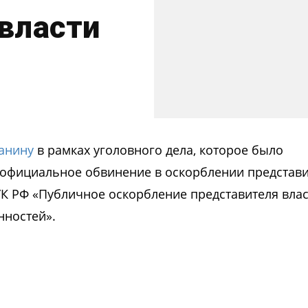
власти
анину
в рамках уголовного дела, которое было
 официальное обвинение в оскорблении представ
 УК РФ «Публичное оскорбление представителя вла
нностей».