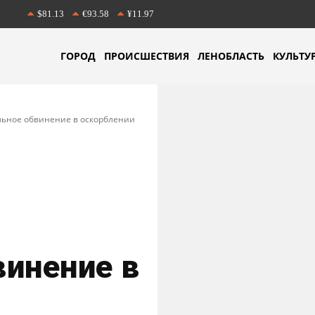
$81.13
€93.58
¥11.97
ГОРОД
ПРОИСШЕСТВИЯ
ЛЕНОБЛАСТЬ
КУЛЬТУ
ьное обвинение в оскорблении
винение в