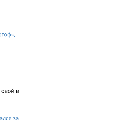
ргоф»,
товой в
ался за