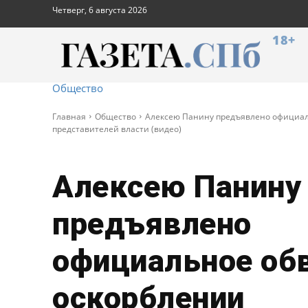
Четверг, 6 августа 2026
18+
Общество
Главная
Общество
Алексею Панину предъявлено официал
представителей власти (видео)
Алексею Панину
предъявлено
официальное об
оскорблении