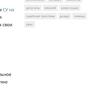
депутаты
юбилей
инвестиции
ом
СУ на
я
судебные приставы
дожди
певица
х свои
уфас
льное
ично