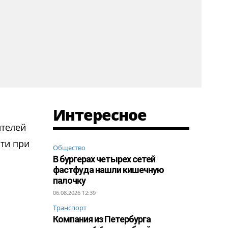
Интересное
ителей
сти при
Общество
В бургерах четырех сетей
фастфуда нашли кишечную
палочку
06.08.2026 12:39
Транспорт
Компания из Петербурга