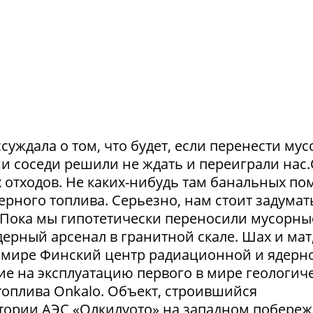
суждала о том, что будет, если перенести му
и соседи решили не ждать и переиграли нас
отходов. Не каких-нибудь там банальных пом
рного топлива. Серьезно, нам стоит задумат
. Пока мы гипотетически переносили мусорны
ерный арсенал в гранитной скале. Шах и мат,
 в мире Финский центр радиационной и ядерн
ие на эксплуатацию первого в мире геологич
оплива Onkalo. Объект, строившийся
тории АЭС «Олкилуото» на западном побере