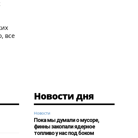
х
ких
, все
Новости дня
Новости
Пока мы думали о мусоре,
финны закопали ядерное
топливо у нас под боком