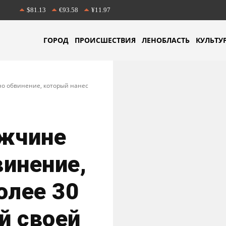
$81.13
€93.58
¥11.97
ГОРОД
ПРОИСШЕСТВИЯ
ЛЕНОБЛАСТЬ
КУЛЬТУ
но обвинение, который нанес
ужчине
инение,
олее 30
й своей