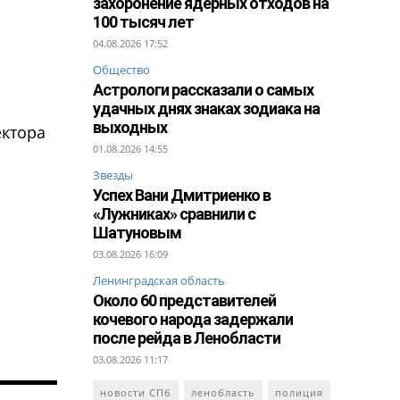
захоронение ядерных отходов на
100 тысяч лет
04.08.2026 17:52
Общество
Астрологи рассказали о самых
удачных днях знаках зодиака на
выходных
ектора
01.08.2026 14:55
Звезды
Успех Вани Дмитриенко в
«Лужниках» сравнили с
Шатуновым
03.08.2026 16:09
Ленинградская область
Около 60 представителей
кочевого народа задержали
после рейда в Ленобласти
03.08.2026 11:17
новости СПб
ленобласть
полиция