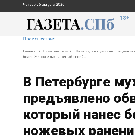
Четверг, 6 августа 2026
18+
Происшествия
Главная
Происшествия
В Петербурге мужчине предъявле
более 30 ножевых ранений своей...
В Петербурге м
предъявлено обв
который нанес б
ножевых ранени