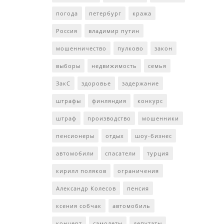
погода
петербург
кража
Россия
владимир путин
мошенничество
пулково
закон
выборы
недвижимость
семья
ЗакС
здоровье
задержание
штрафы
финляндия
конкурс
штраф
производство
мошенники
пенсионеры
отдых
шоу-бизнес
автомобили
спасатели
турция
кирилл поляков
ограничения
Александр Колесов
пенсия
ксения собчак
автомобиль
концерт
самолеты
депутаты