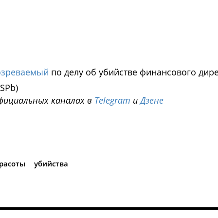
озреваемый
по делу об убийстве финансового дир
SPb)
фициальных каналах в
Telegram
и
Дзене
i
красоты
убийства