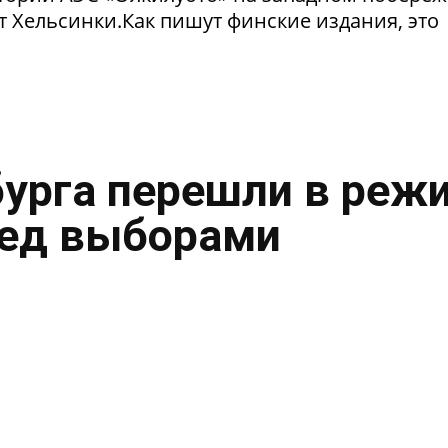
т Хельсинки.Как пишут финские издания, это
урга перешли в реж
ред выборами