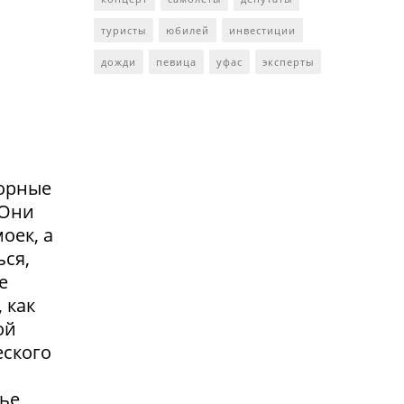
туристы
юбилей
инвестиции
дожди
певица
уфас
эксперты
сорные
.Они
оек, а
ься,
е
 как
ой
еского
жье