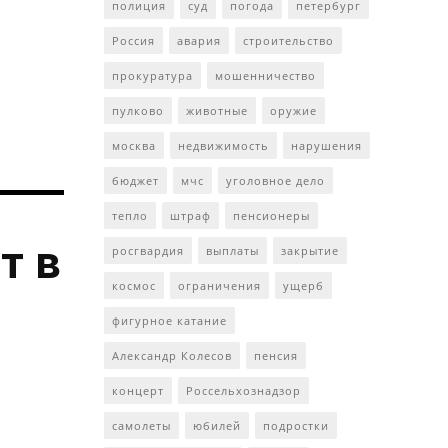
полиция
суд
погода
петербург
Россия
авария
строительство
прокуратура
мошенничество
пулково
животные
оружие
москва
недвижимость
нарушения
бюджет
мчс
уголовное дело
тепло
штраф
пенсионеры
т в
росгвардия
выплаты
закрытие
космос
ограничения
ущерб
фигурное катание
Александр Колесов
пенсия
концерт
Россельхознадзор
самолеты
юбилей
подростки