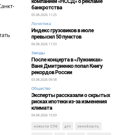
компанией «НССД» о рекламе
Санкт-
банкротства
05.08.2026 11:25
Логистика
Индекс грузовиков в июле
тать
превысил 50 пунктов
ы
06.08.2026 11:53
Звезды
После концерта в «Лужниках»
Ваня Дмитриенко попал Книгу
рекордов России
03.08.2026 09:58
Общество
Эксперты рассказали о скрытых
рисках ипотеки из-за изменения
климата
04.08.2026 15:03
новости СПб
дтп
ленобласть