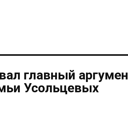
i
вал главный аргумен
емьи Усольцевых