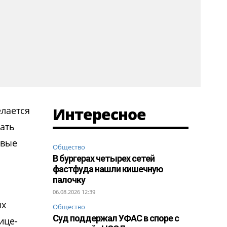
Интересное
елается
ать
рвые
Общество
В бургерах четырех сетей
фастфуда нашли кишечную
палочку
06.08.2026 12:39
ых
Общество
Суд поддержал УФАС в споре с
ице-