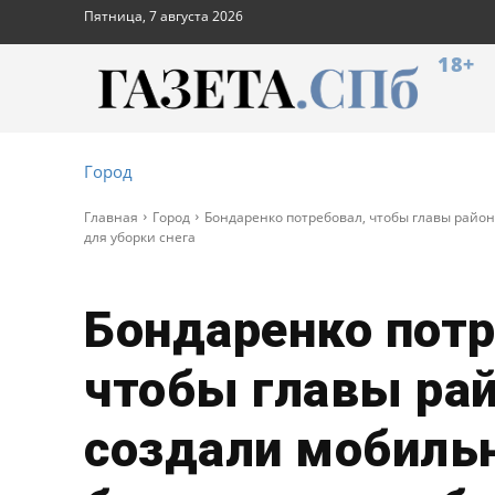
Пятница, 7 августа 2026
18+
Город
Главная
Город
Бондаренко потребовал, чтобы главы райо
для уборки снега
Бондаренко потр
чтобы главы ра
создали мобиль