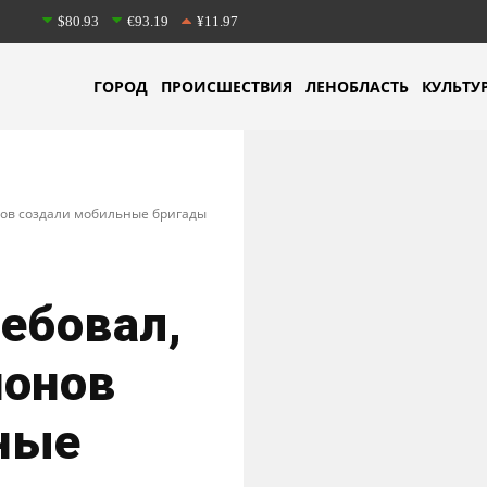
$80.93
€93.19
¥11.97
ГОРОД
ПРОИСШЕСТВИЯ
ЛЕНОБЛАСТЬ
КУЛЬТУ
нов создали мобильные бригады
ебовал,
йонов
ные