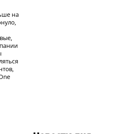
ьше на
онуло,
вые,
мпании
ы
ляться
нтов,
 One