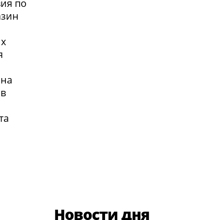
вия по
азин
их
я
 на
 в
та
Новости дня