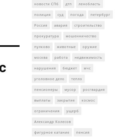
новости СПб
дтп
ленобласть
полиция
суд
погода
петербург
Россия
авария
строительство
прокуратура
мошенничество
пулково
животные
оружие
москва
работа
недвижимость
с
нарушения
бюджет
мчс
уголовное дело
тепло
пенсионеры
мусор
росгвардия
выплаты
закрытие
космос
ограничения
ущерб
Александр Колесов
фигурное катание
пенсия