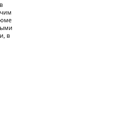
в
очим
зюме
выми
и, в