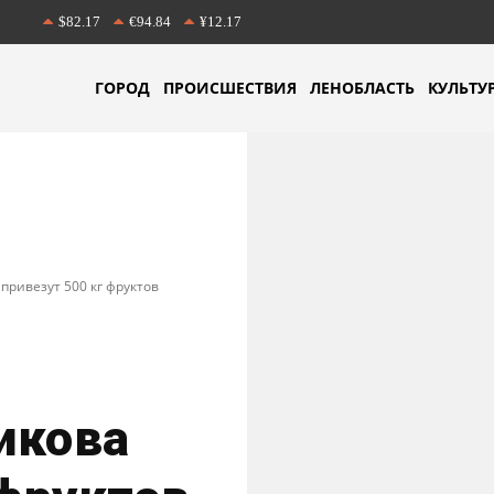
$82.17
€94.84
¥12.17
ГОРОД
ПРОИСШЕСТВИЯ
ЛЕНОБЛАСТЬ
КУЛЬТУ
ривезут 500 кг фруктов
икова