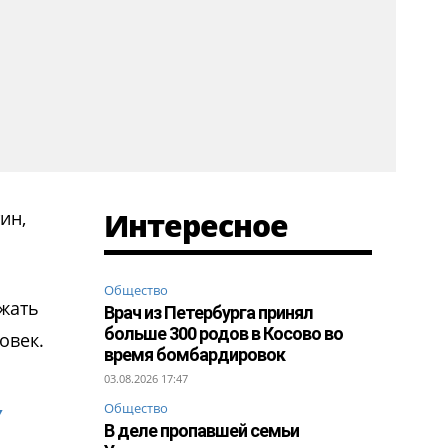
Интересное
ин,
Общество
жать
Врач из Петербурга принял
больше 300 родов в Косово во
овек.
время бомбардировок
03.08.2026 17:47
у
Общество
В деле пропавшей семьи