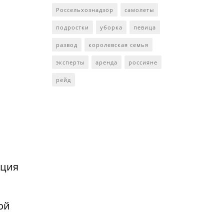
Россельхознадзор
самолеты
подростки
уборка
певица
развод
королевская семья
эксперты
аренда
россияне
рейд
нция
ой