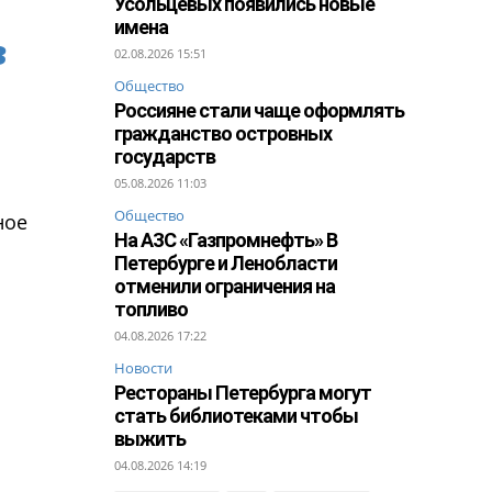
Усольцевых появились новые
имена
в
02.08.2026 15:51
Общество
Россияне стали чаще оформлять
гражданство островных
государств
05.08.2026 11:03
Общество
ное
На АЗС «Газпромнефть» В
Петербурге и Ленобласти
отменили ограничения на
топливо
04.08.2026 17:22
Новости
Рестораны Петербурга могут
стать библиотеками чтобы
выжить
04.08.2026 14:19