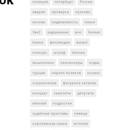
полиция
петербург
Россия
авария
проверка
пулково
москва
недвижимость
семья
ЗакС
задержание
мчс
бизнес
банки
финляндия
жильё
конкурс
штраф
пенсии
мошенники
пенсионеры
отдых
турция
кирилл поляков
космос
ограничения
фигурное катание
концерт
самолеты
депутаты
юбилей
подростки
судебные приставы
певица
королевская семья
эстония