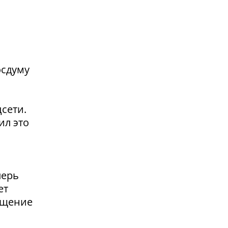
осдуму
сети.
ил это
перь
ет
ащение