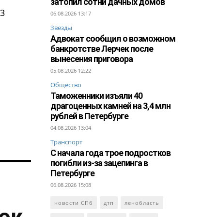
затопил сотни дачных домов
23
06.08.2026 13:17
Звезды
Адвокат сообщил о возможном
банкротстве Лерчек после
вынесения приговора
05.08.2026 12:22
Общество
Таможенники изъяли 40
драгоценных камней на 3,4 млн
рублей в Петербурге
04.08.2026 13:04
Транспорт
С начала года трое подростков
погибли из-за зацепинга в
Петербурге
06.08.2026 15:08
новости СПб
дтп
ленобласть
ток