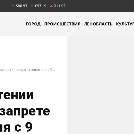
$80.93
€93.19
¥11.97
ГОРОД
ПРОИСШЕСТВИЯ
ЛЕНОБЛАСТЬ
КУЛЬТУ
апрете продажи алкоголя с 9...
тении
 запрете
я с 9