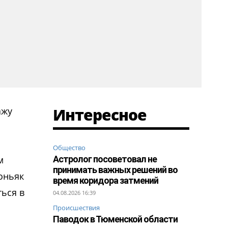
Интересное
ажу
Общество
м
Астролог посоветовал не
принимать важных решений во
коньяк
время коридора затмений
ться в
04.08.2026 16:39
Происшествия
Паводок в Тюменской области