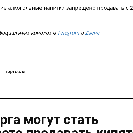
кие алкогольные напитки запрещено продавать с 
фициальных каналах в
Telegram
и
Дзене
i
торговля
рга могут стать
осто продавать кипя