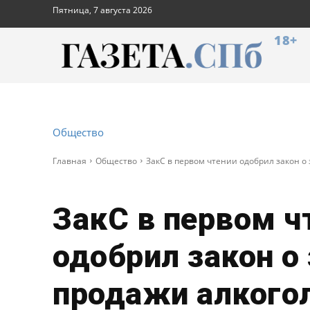
Пятница, 7 августа 2026
18+
Общество
Главная
Общество
ЗакС в первом чтении одобрил закон о з
ЗакС в первом ч
одобрил закон о
продажи алкогол