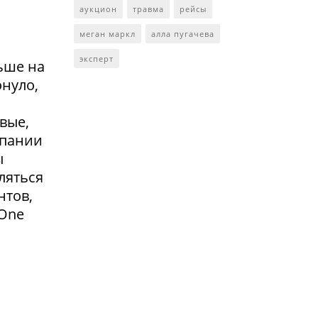
аукцион
травма
рейсы
меган маркл
алла пугачева
эксперт
ьше на
онуло,
вые,
мпании
ы
ляться
нтов,
 One