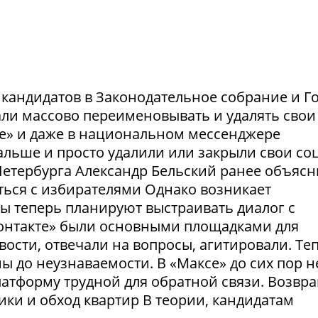
и кандидатов в Законодательное собрание и Г
ли массово переименовывать и удалять свои
те» и даже в национальном мессенджере
льше и просто удалили или закрыли свои соц
етербурга Александр Бельский ранее объясн
ться с избирателями Однако возникает
ты теперь планируют выстраивать диалог с
Контакте» были основными площадками для
ости, отвечали на вопросы, агитировали. Те
 до неузнаваемости. В «Максе» до сих пор н
латформу трудной для обратной связи. Возвр
рики и обход квартир В теории, кандидатам