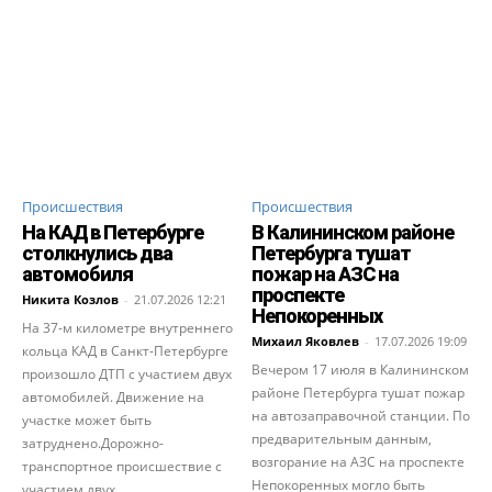
Происшествия
Происшествия
На КАД в Петербурге
В Калининском районе
столкнулись два
Петербурга тушат
автомобиля
пожар на АЗС на
проспекте
Никита Козлов
-
21.07.2026 12:21
Непокоренных
На 37-м километре внутреннего
Михаил Яковлев
-
17.07.2026 19:09
кольца КАД в Санкт-Петербурге
Вечером 17 июля в Калининском
произошло ДТП с участием двух
районе Петербурга тушат пожар
автомобилей. Движение на
на автозаправочной станции. По
участке может быть
предварительным данным,
затруднено.Дорожно-
возгорание на АЗС на проспекте
транспортное происшествие с
Непокоренных могло быть
участием двух...