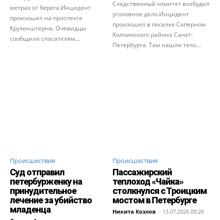
Следственный комитет возбудил
метрах от берега.Инцидент
уголовное дело.Инцидент
произошел на проспекте
произошел в поселке Саперном
Крузенштерна. Очевидцы
Колпинского района Санкт-
сообщили спасателям...
Петербурга. Там нашли тело...
Происшествия
Происшествия
Суд отправил
Пассажирский
петербурженку на
теплоход «Чайка»
принудительное
столкнулся с Троицким
лечение за убийство
мостом в Петербурге
младенца
Никита Козлов
-
13.07.2026 09:26