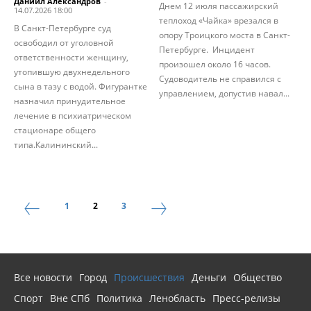
Даниил Александров
-
Днем 12 июля пассажирский
14.07.2026 18:00
теплоход «Чайка» врезался в
В Санкт-Петербурге суд
опору Троицкого моста в Санкт-
освободил от уголовной
Петербурге. Инцидент
ответственности женщину,
произошел около 16 часов.
утопившую двухнедельного
Судоводитель не справился с
сына в тазу с водой. Фигурантке
управлением, допустив навал...
назначил принудительное
лечение в психиатрическом
стационаре общего
типа.Калининский...
1
2
3
Все новости
Город
Происшествия
Деньги
Общество
Спорт
Вне СПб
Политика
Ленобласть
Пресс-релизы