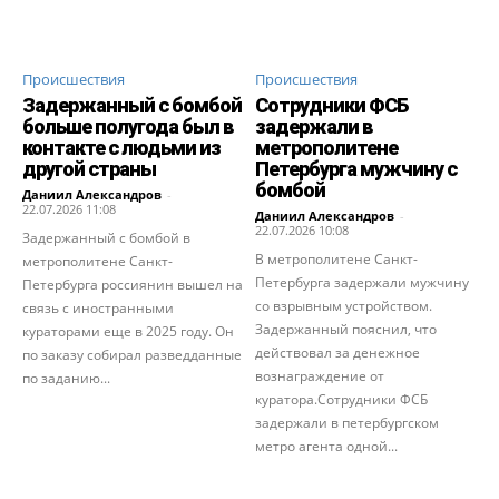
Происшествия
Происшествия
Задержанный с бомбой
Сотрудники ФСБ
больше полугода был в
задержали в
контакте с людьми из
метрополитене
другой страны
Петербурга мужчину с
бомбой
Даниил Александров
-
22.07.2026 11:08
Даниил Александров
-
22.07.2026 10:08
Задержанный с бомбой в
В метрополитене Санкт-
метрополитене Санкт-
Петербурга задержали мужчину
Петербурга россиянин вышел на
со взрывным устройством.
связь с иностранными
Задержанный пояснил, что
кураторами еще в 2025 году. Он
действовал за денежное
по заказу собирал разведданные
вознаграждение от
по заданию...
куратора.Сотрудники ФСБ
задержали в петербургском
метро агента одной...