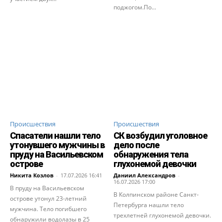
поджогом.По...
Происшествия
Происшествия
Спасатели нашли тело
СК возбудил уголовное
утонувшего мужчины в
дело после
пруду на Васильевском
обнаружения тела
острове
глухонемой девочки
Никита Козлов
-
17.07.2026 16:41
Даниил Александров
-
16.07.2026 17:00
В пруду на Васильевском
В Колпинском районе Санкт-
острове утонул 23-летний
Петербурга нашли тело
мужчина. Тело погибшего
трехлетней глухонемой девочки.
обнаружили водолазы в 25