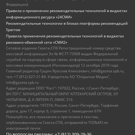
Федерации).
Правила о применении рекомендательных технологий в виджетах
информационного ресурса «24СМИ»
Рекомендательные технологии в блоках платформы рекомендаций
Sparrow
Правила применения рекомендательных технологий в виджетах
рекламно-обменной сети «СМИ2»
Сетевое издание Газета.СПб Регистрационный номер средства
массовой информации Эл № ФС77-73908 выдан Федеральной
службой по надзору в сфере связи, информационных технологий и
массовых коммуникаций (Роскомнадзор) 12 октября 2018 года.
Главный редактор Гущин Ярослав Алексеевич, info@gazeta.spb.ru,
тел: +7 (812) 627-21-84. Учредитель АО "Открытые Медиа",
info@gazeta.spb.ru
Адрес редакции ООО "Рост": 197022, Россия, г.Санкт-Петербург,
ВН.ТЕР.Г. МУНИЦИПАЛЬНЫЙ ОКРУГ АПТЕКАРСКИЙ ОСТРОВ, УЛ
ЧАПЫГИНА, Д. 6 ЛИТЕРА П, ОФИС 316
Адрес учредителя: 197374, Россия, Санкт-Петербург, Торфяная
дорога, дом 17, корпус 6, строение 1, помещение 67Н
Пожалуйста, все пожелания и претензии к текстам,
опубликованном на Газета.СПб, отправляйте ТОЛЬКО по
электронной почте.
По вопросам рекламы: +7 (812) 309-29-36,