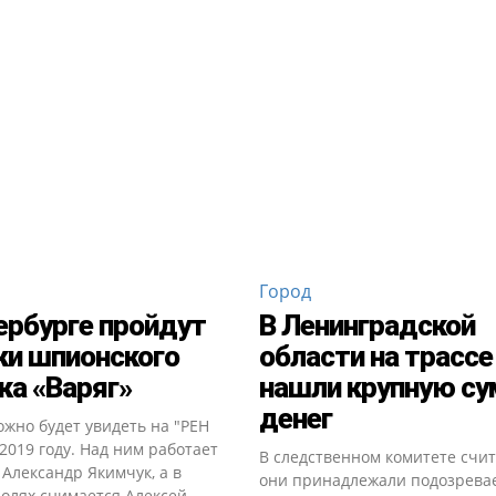
Город
ербурге пройдут
В Ленинградской
и шпионского
области на трассе
ка «Варяг»
нашли крупную с
денег
жно будет увидеть на "РЕН
 2019 году. Над ним работает
В следственном комитете счит
Александр Якимчук, а в
они принадлежали подозрева
ролях снимается Алексей