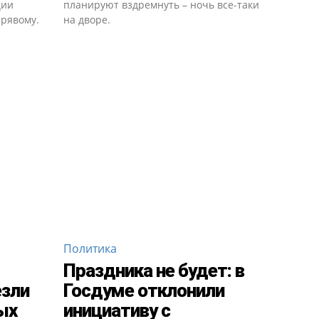
ции
планируют вздремнуть – ночь все-таки
ерявому.
на дворе.
Политика
Праздника не будет: в
езли
Госдуме отклонили
ых
инициативу с