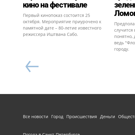
кино на фестивале
зелен
Ломон
Первый кинопоказ состоится 25
октября. Мероприятие приурочено к
Предпола
памятной дате – 80-летие известного
случится 
режиссера Иштвана Сабо.
понятно, 
ведь "Фло
городу.
Все новости
Город
Происшествия
Деньги
Общест
Погода в Санкт-Петербурге