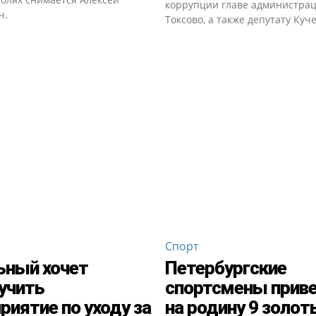
коррупции главе администра
ч.
Токсово, а также депутату Куч
Спорт
ьный хочет
Петербургские
учить
спортсмены прив
риятие по уходу за
на родину 9 золот