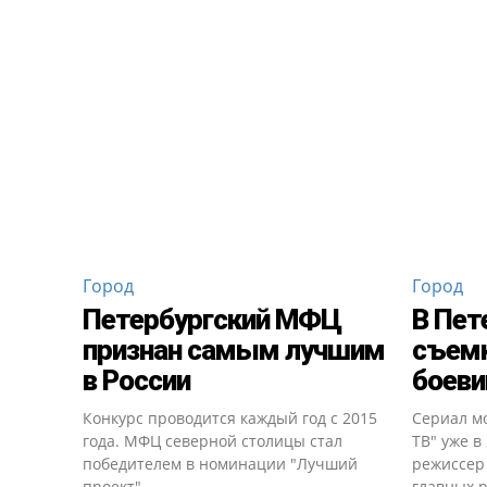
Город
Город
Петербургский МФЦ
В Пет
признан самым лучшим
съемк
в России
боеви
Конкурс проводится каждый год с 2015
Сериал мо
года. МФЦ северной столицы стал
ТВ" уже в
победителем в номинации "Лучший
режиссер 
проект".
главных 