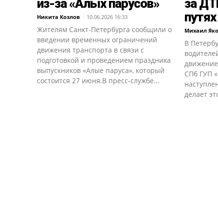
из-за «Алых парусов»
за ДТ
путях
Никита Козлов
-
10.06.2026 16:33
Жителям Санкт-Петербурга сообщили о
Михаил Як
введении временных ограничений
В Петерб
движения транспорта в связи с
водителе
подготовкой и проведением праздника
движение
выпускников «Алые паруса», который
СПб ГУП 
состоится 27 июня.В пресс-службе...
наступлен
делает это