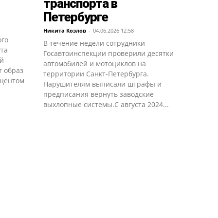
транспорта в
Петербурге
Никита Козлов
-
04.06.2026 12:58
ого
В течение недели сотрудники
ута
Госавтоинспекции проверили десятки
ой
автомобилей и мотоциклов на
т образ
территории Санкт-Петербурга.
кцентом
Нарушителям выписали штрафы и
предписания вернуть заводские
выхлопные системы.С августа 2024...