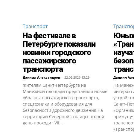
Транспорт
Транспо
На фестивале в
Юных
Петербурге показали
«Тран
новинки городского
науча
пассажирского
безоп
транспорта
транс
Даниил Александров
-
22.05.2026 13:29
Даниил Ал
Жителям Санкт-Петербурга на
На Манеж
Манежной площади представили новые
интеракт
образцы пассажирского транспорта,
устройст
спецтехники и оборудования для
Санкт-Пе
безопасности дорожного движения.На
«Организ
территории Северной столицы второй
примут у
день проходит VII...
транспор
«Транспор