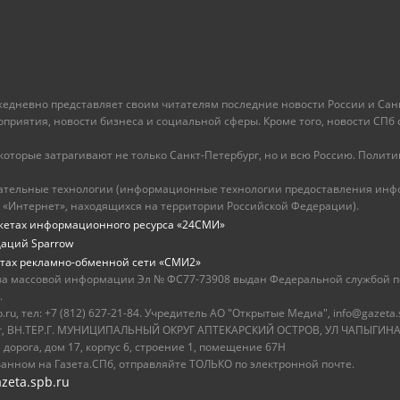
ежедневно представляет своим читателям последние новости России и Санк
иятия, новости бизнеса и социальной сферы. Кроме того, новости СПб сег
оторые затрагивают не только Санкт-Петербург, но и всю Россию. Политика
ательные технологии (информационные технологии предоставления инфо
 «Интернет», находящихся на территории Российской Федерации).
жетах информационного ресурса «24СМИ»
даций Sparrow
тах рекламно-обменной сети «СМИ2»
ва массовой информации Эл № ФС77-73908 выдан Федеральной службой по
.
u, тел: +7 (812) 627-21-84. Учредитель АО "Открытые Медиа", info@gazeta.
бург, ВН.ТЕР.Г. МУНИЦИПАЛЬНЫЙ ОКРУГ АПТЕКАРСКИЙ ОСТРОВ, УЛ ЧАПЫГИНА,
 дорога, дом 17, корпус 6, строение 1, помещение 67Н
ванном на Газета.СПб, отправляйте ТОЛЬКО по электронной почте.
zeta.spb.ru