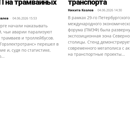
П на трамвайных
транспорта
Никита Козлов
-
04.06.2026 14:30
В рамках 29-го Петербургского
овлев
-
04.06.2026 15:53
международного экономическ
урге начали наказывать
форума (ПМЭФ) была разверн
й, чьи аварии парализуют
экспозиционная зона Северн
 трамваев и троллейбусов.
столицы. Стенд демонстрируе
«Горэлектротранс» перешел в
современного мегаполиса с а
ие и, судя по статистике,
на транспортные проекты...
...