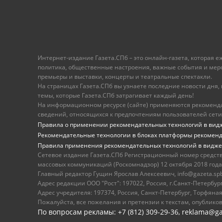
Интернет-издание Газета.СПб – это онлайн-газета, которая 
политика, общественные настроения, важные события и меропр
премьеры и выставки, концерты и театральные спектакли.
На страницах Газета.СПб вы узнаете последние новости дня, к
темы, которые Газета.СПб затрагивает каждый день!
На информационном ресурсе (сайте) применяются рекоменд
сведений, относящихся к предпочтениям пользователей сети
Правила о применении рекомендательных технологий в вид
Рекомендательные технологии в блоках платформы рекомен
Правила применения рекомендательных технологий в видже
Сетевое издание Газета.СПб Регистрационный номер средст
массовых коммуникаций (Роскомнадзор) 12 октября 2018 года
Главный редактор Гущин Ярослав Алексеевич, info@gazeta.spb.r
Адрес редакции ООО "Рост": 197022, Россия, г.Санкт-Петер
Адрес учредителя: 197374, Россия, Санкт-Петербург, Торфяная
Пожалуйста, все пожелания и претензии к текстам, опублико
По вопросам рекламы: +7 (812) 309-29-36,
reklama@ga