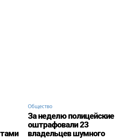
Общество
За неделю полицейские
оштрафовали 23
етами
владельцев шумного