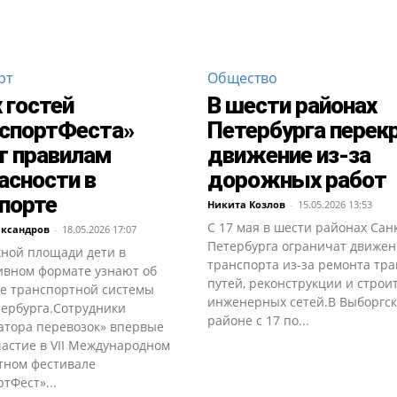
рт
Общество
 гостей
В шести районах
спортФеста»
Петербурга перек
т правилам
движение из-за
асности в
дорожных работ
порте
Никита Козлов
-
15.05.2026 13:53
С 17 мая в шести районах Сан
ександров
-
18.05.2026 17:07
Петербурга ограничат движе
ной площади дети в
транспорта из-за ремонта тр
ивном формате узнают об
путей, реконструкции и строи
ве транспортной системы
инженерных сетей.В Выборгс
тербурга.Сотрудники
районе с 17 по...
атора перевозок» впервые
частие в VII Международном
тном фестивале
тФест»...