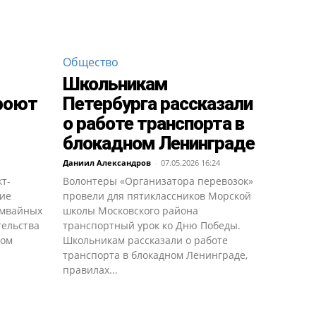
Общество
Школьникам
роют
Петербурга рассказали
о работе транспорта в
блокадном Ленинграде
Даниил Александров
-
07.05.2026 16:24
кт-
Волонтеры «Организатора перевозок»
ние
провели для пятиклассников Морской
амвайных
школы Московского района
тельства
транспортный урок ко Дню Победы.
ком
Школьникам рассказали о работе
транспорта в блокадном Ленинграде,
правилах...