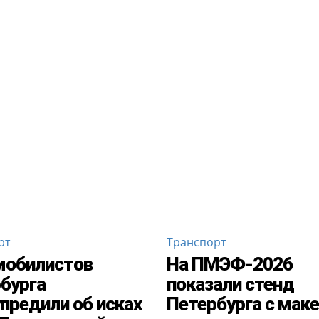
рт
Транспорт
мобилистов
На ПМЭФ-2026
бурга
показали стенд
предили об исках
Петербурга с мак