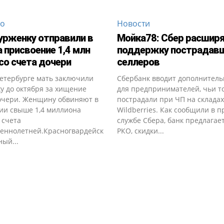
во
Новости
урженку отправили в
Мойка78: Сбер расшир
 присвоение 1,4 млн
поддержку пострадав
со счета дочери
селлеров
Петербурге мать заключили
Сбербанк вводит дополнител
у до октября за хищение
для предпринимателей, чьи т
очери. Женщину обвиняют в
пострадали при ЧП на складах
ии свыше 1,4 миллиона
Wildberries. Как сообщили в п
 счета
службе Сбера, банк предлагае
еннолетней.Красногвардейск
РКО, скидки...
ый...