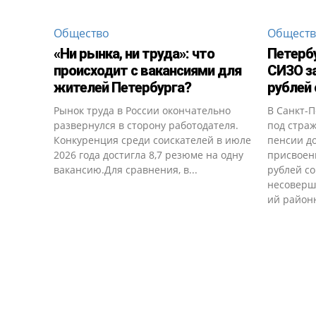
Общество
Общест
«Ни рынка, ни труда»: что
Петерб
происходит с вакансиями для
СИЗО за
жителей Петербурга?
рублей 
Рынок труда в России окончательно
В Санкт-
развернулся в сторону работодателя.
под страж
Конкуренция среди соискателей в июле
пенсии д
2026 года достигла 8,7 резюме на одну
присвоен
вакансию.Для сравнения, в...
рублей со
несоверш
ий районн