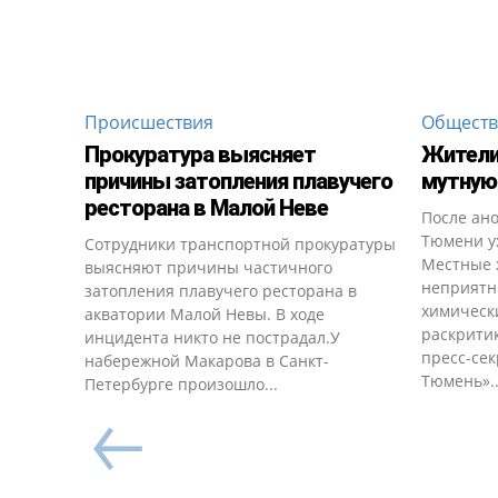
Происшествия
Общест
Прокуратура выясняет
Жители
причины затопления плавучего
мутную 
ресторана в Малой Неве
После ан
Тюмени у
Сотрудники транспортной прокуратуры
Местные 
выясняют причины частичного
неприятны
затопления плавучего ресторана в
химическ
акватории Малой Невы. В ходе
раскрити
инцидента никто не пострадал.У
пресс-сек
набережной Макарова в Санкт-
Тюмень»..
Петербурге произошло...