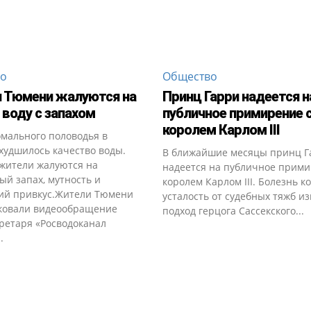
во
Общество
 Тюмени жалуются на
Принц Гарри надеется н
воду с запахом
публичное примирение 
королем Карлом III
омального половодья в
худшилось качество воды.
В ближайшие месяцы принц Г
жители жалуются на
надеется на публичное прими
й запах, мутность и
королем Карлом III. Болезнь к
ий привкус.Жители Тюмени
усталость от судебных тяжб и
ковали видеообращение
подход герцога Сассекского...
ретаря «Росводоканал
.