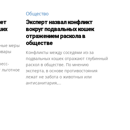
Общество
яет
Эксперт назвал конфликт
ших
вокруг подвальных кошек
отражением раскола в
обществе
ьные меры
овары
Конфликты между соседями из-за
подвальных кошек отражают глубинный
ресс-
раскол в обществе. По мнению
т льготное
эксперта, в основе противостояния
лежат не забота о животных или
антисанитария,...