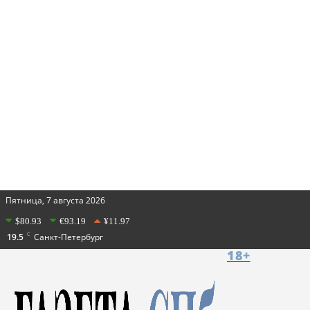
Пятница, 7 августа 2026
$80.93
€93.19
¥11.97
C
19.5
Санкт-Петербург
18+