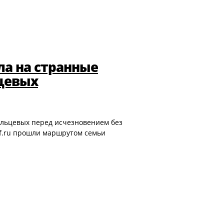
а на странные
ьцевых
ольцевых перед исчезновением без
if.ru прошли маршрутом семьи