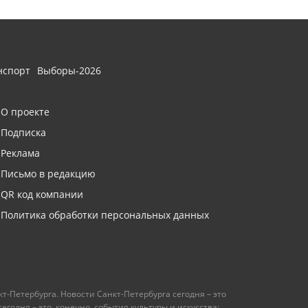
нспорт
Выборы-2026
О проекте
Подписка
Реклама
Письмо в редакцию
QR код компании
Политика обработки персональных данных
т-Петербурга. Новости Санкт-Петербурга сегодня – это
одня – это, конечно, события культуры и искусства: