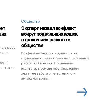
Общество
яет
Эксперт назвал конфликт
ших
вокруг подвальных кошек
отражением раскола в
обществе
ьные меры
овары
Конфликты между соседями из-за
подвальных кошек отражают глубинный
ресс-
раскол в обществе. По мнению
т льготное
эксперта, в основе противостояния
лежат не забота о животных или
антисанитария,...