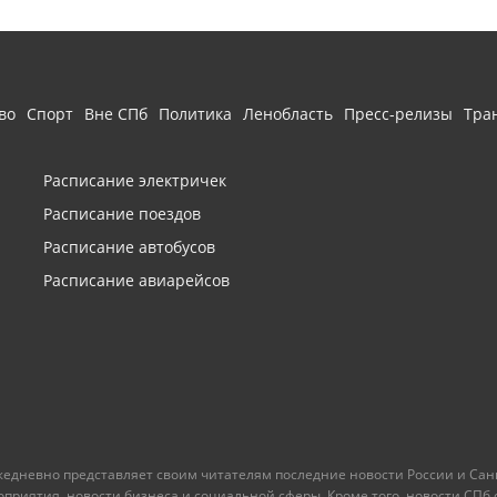
во
Спорт
Вне СПб
Политика
Ленобласть
Пресс-релизы
Тра
Расписание электричек
Расписание поездов
Расписание автобусов
Расписание авиарейсов
ежедневно представляет своим читателям последние новости России и Санк
иятия, новости бизнеса и социальной сферы. Кроме того, новости СПб сег