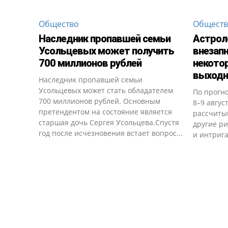
Общество
Общест
Наследник пропавшей семьи
Астрол
Усольцевых может получить
внезапн
700 миллионов рублей
некотор
выход
Наследник пропавшей семьи
Усольцевых может стать обладателем
По прогно
700 миллионов рублей. Основным
8–9 авгус
претендентом на состояние является
рассчиты
старшая дочь Сергея Усольцева.Спустя
другие ри
год после исчезновения встает вопрос...
и интрига