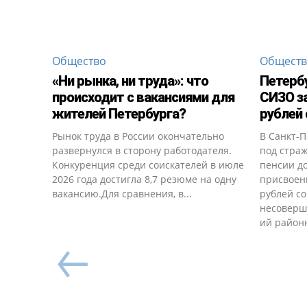
Общество
Общест
«Ни рынка, ни труда»: что
Петерб
происходит с вакансиями для
СИЗО за
жителей Петербурга?
рублей 
Рынок труда в России окончательно
В Санкт-
развернулся в сторону работодателя.
под страж
Конкуренция среди соискателей в июле
пенсии д
2026 года достигла 8,7 резюме на одну
присвоен
вакансию.Для сравнения, в...
рублей со
несоверш
ий районн