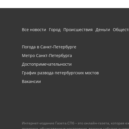
Все новости
Город
Происшествия
Деньги
Общест
Погода в Санкт-Петербурге
Метро Санкт-Петербурга
Достопримечательности
График развода петербургских мостов
Вакансии
Интернет-издание Газета.СПб – это онлайн-газета, которая 
политика, общественные настроения, важные события и меропр