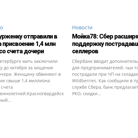
во
Новости
урженку отправили в
Мойка78: Сбер расшир
 присвоение 1,4 млн
поддержку пострадав
со счета дочери
селлеров
Петербурге мать заключили
Сбербанк вводит дополнител
у до октября за хищение
для предпринимателей, чьи т
очери. Женщину обвиняют в
пострадали при ЧП на складах
ии свыше 1,4 миллиона
Wildberries. Как сообщили в п
 счета
службе Сбера, банк предлагае
еннолетней.Красногвардейск
РКО, скидки...
ый...