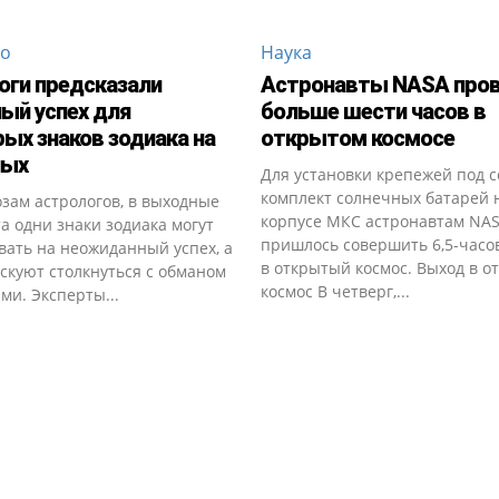
во
Наука
оги предсказали
Астронавты NASA про
ый успех для
больше шести часов в
ых знаков зодиака на
открытом космосе
ных
Для установки крепежей под 
комплект солнечных батарей 
зам астрологов, в выходные
корпусе МКС астронавтам NA
та одни знаки зодиака могут
пришлось совершить 6,5-часо
вать на неожиданный успех, а
в открытый космос. Выход в 
скуют столкнуться с обманом
космос В четверг,...
ми. Эксперты...