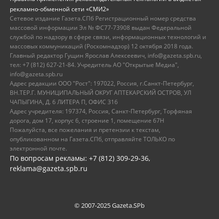
рекламно-обменной сети «СМИ2»
Сетевое издание Газета.СПб Регистрационный номер средства
массовой информации Эл № ФС77-73908 выдан Федеральной
службой по надзору в сфере связи, информационных технологий и
массовых коммуникаций (Роскомнадзор) 12 октября 2018 года.
Главный редактор Гущин Ярослав Алексеевич, info@gazeta.spb.ru,
тел: +7 (812) 627-21-84. Учредитель АО "Открытые Медиа",
info@gazeta.spb.ru
Адрес редакции ООО "Рост": 197022, Россия, г.Санкт-Петербург,
ВН.ТЕР.Г. МУНИЦИПАЛЬНЫЙ ОКРУГ АПТЕКАРСКИЙ ОСТРОВ, УЛ
ЧАПЫГИНА, Д. 6 ЛИТЕРА П, ОФИС 316
Адрес учредителя: 197374, Россия, Санкт-Петербург, Торфяная
дорога, дом 17, корпус 6, строение 1, помещение 67Н
Пожалуйста, все пожелания и претензии к текстам,
опубликованном на Газета.СПб, отправляйте ТОЛЬКО по
электронной почте.
По вопросам рекламы: +7 (812) 309-29-36,
reklama@gazeta.spb.ru
© 2007-2025 Gazeta.SPb