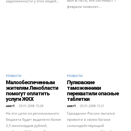
БИА в ПБТИ, эти системы с 1
задолженности у этих людей...
февраля позволят...
Новости
Новости
Малообеспеченным
Пулковские
жителям Ленобласти
таможенники
помогут оплатить
перехватили опасные
услуги ЖКХ
таблетки
user1
-
29.01.2008 15:28
user1
-
29.01.2008 15:21
На эти цели из регионального
Гражданин России пытался
бюджета будет выделено более
провезти в своем багаже
2,5 миллиардов рублей,
сильнодействующий