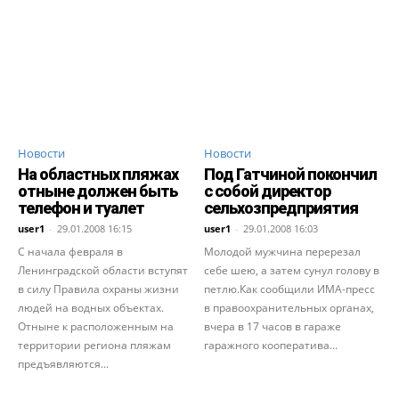
Новости
Новости
На областных пляжах
Под Гатчиной покончил
отныне должен быть
с собой директор
телефон и туалет
сельхозпредприятия
user1
-
29.01.2008 16:15
user1
-
29.01.2008 16:03
С начала февраля в
Молодой мужчина перерезал
Ленинградской области вступят
себе шею, а затем сунул голову в
в силу Правила охраны жизни
петлю.Как сообщили ИМА-пресс
людей на водных объектах.
в правоохранительных органах,
Отныне к расположенным на
вчера в 17 часов в гараже
территории региона пляжам
гаражного кооператива...
предъявляются...