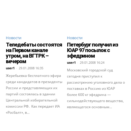
Новости
Новости
Теледебаты состоятся
Петербург получил из
на Первом канале
ЮАР 97 посылок с
утром, на ВГТРК –
эфедрином
вечером
user1
-
29.01.2008 16:24
user1
-
29.01.2008 16:35
Московский городской суд
Жеребьевка бесплатного эфира
сегодня приступил к
среди кандидатов в президенты
рассмотрению уголовного дела о
России и представляющих их
поставках в Россию из ЮАР
партий состоялась в здании
более 600 кг эфедрина —
Центральной избирательной
сильнодействующего вещества,
комиссии РФ. Как передает ИА
являющегося основным...
«Росбалт», в...