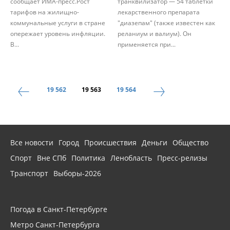
сообщает ИМА-пресс.Рост
транквилизатор — 54 таблетки
тарифов на жилищно-
лекарственного препарата
коммунальные услуги в стране
"диазепам" (также известен как
опережает уровень инфляции.
реланиум и валиум). Он
В...
применяется при...
19 562
19 563
19 564
Все новости
Город
Происшествия
Деньги
Общество
Спорт
Вне СПб
Политика
Ленобласть
Пресс-релизы
Транспорт
Выборы-2026
Погода в Санкт-Петербурге
Метро Санкт-Петербурга