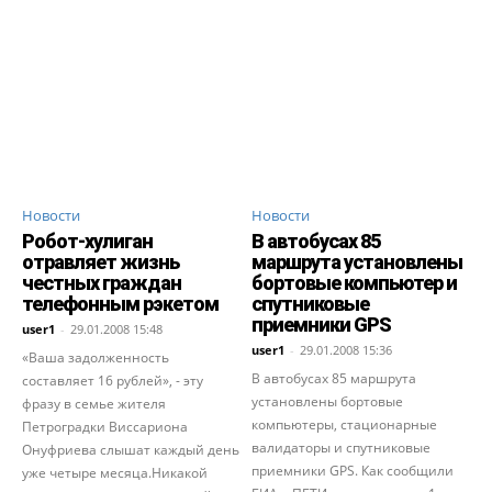
Новости
Новости
Робот-хулиган
В автобусах 85
отравляет жизнь
маршрута установлены
честных граждан
бортовые компьютер и
телефонным рэкетом
спутниковые
приемники GPS
user1
-
29.01.2008 15:48
user1
-
29.01.2008 15:36
«Ваша задолженность
В автобусах 85 маршрута
составляет 16 рублей», - эту
установлены бортовые
фразу в семье жителя
компьютеры, стационарные
Петроградки Виссариона
валидаторы и спутниковые
Онуфриева слышат каждый день
приемники GPS. Как сообщили
уже четыре месяца.Никакой