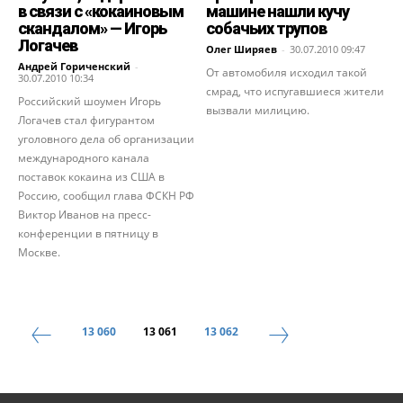
в связи с «кокаиновым
машине нашли кучу
скандалом» — Игорь
собачьих трупов
Логачев
Олег Ширяев
-
30.07.2010 09:47
Андрей Гориченcкий
-
От автомобиля исходил такой
30.07.2010 10:34
смрад, что испугавшиеся жители
Российский шоумен Игорь
вызвали милицию.
Логачев стал фигурантом
уголовного дела об организации
международного канала
поставок кокаина из США в
Россию, сообщил глава ФСКН РФ
Виктор Иванов на пресс-
конференции в пятницу в
Москве.
13 060
13 061
13 062