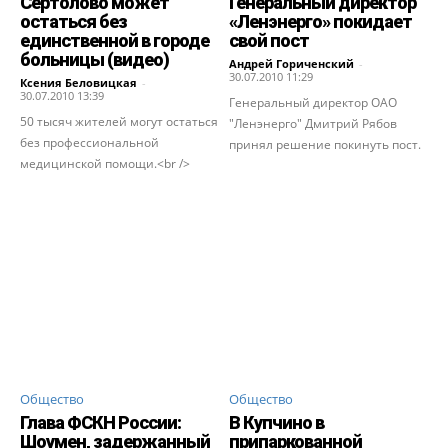
Сертолово может
Генеральный директор
остаться без
«Ленэнерго» покидает
единственной в городе
свой пост
больницы (видео)
Андрей Гориченcкий
-
30.07.2010 11:29
Ксения Беловицкая
-
30.07.2010 13:39
Генеральный директор ОАО
50 тысяч жителей могут остаться
"Ленэнерго" Дмитрий Рябов
без профессиональной
принял решение покинуть пост.
медицинской помощи.<br />
Общество
Общество
Глава ФСКН России:
В Купчино в
Шоумен, задержанный
припаркованной