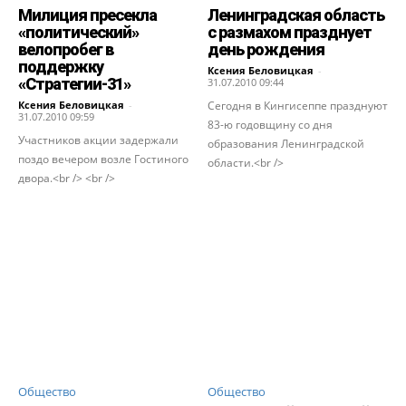
Милиция пресекла
Ленинградская область
«политический»
с размахом празднует
велопробег в
день рождения
поддержку
Ксения Беловицкая
-
«Стратегии-31»
31.07.2010 09:44
Ксения Беловицкая
-
Сегодня в Кингисеппе празднуют
31.07.2010 09:59
83-ю годовщину со дня
Участников акции задержали
образования Ленинградской
поздо вечером возле Гостиного
области.<br />
двора.<br /> <br />
Общество
Общество