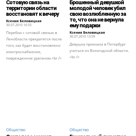
Сотовую связь на
Брошенный девушкой
территории области
молодой человек убил
восстановят к вечеру
свою возлюбленную за
то, что она не вернула
Ксения Беловицкая
-
ему подарки
30.07.2010 16:55
Перебои с сотовой связью в
Ксения Беловицкая
-
30.07.2010 13:59
Ленобласти прекратятся после
Девушка приехала в Петербург
того, как будет восстановлено
учиться из Вологодской области.
электроснабжение,
<br />
поврежденное ураганом.<br />
Общество
Общество