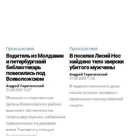
Происшествия
Происшествия
Водитель из Молдавии
В поселке Лисий Нос
и петербургский
найдено тело зверски
библиотекарь
убитого мужчины
повесились под
Андрей Гориченcкий
-
Всеволожском
31.08.2009 11:58
Андрей Гориченcкий
-
В подвале снесенного дома
31.08.2009 12:07
нашли останки человека с
Милиция и следственные
признаками насильственной
органы Всеволожского района
смерти.
выясняют обстоятельства
смерти двух мужчин, найденных
повешенными на деревьях
возле Токсово и у станции
Ладожское озеро.