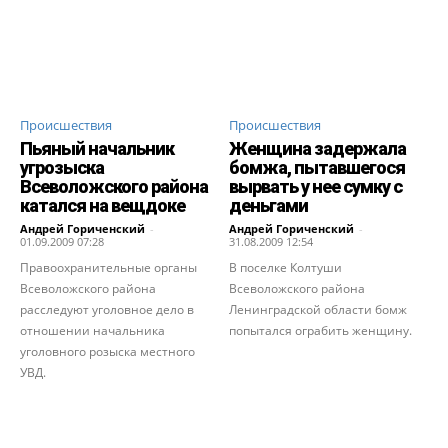
Происшествия
Происшествия
Пьяный начальник
Женщина задержала
угрозыска
бомжа, пытавшегося
Всеволожского района
вырвать у нее сумку с
катался на вещдоке
деньгами
Андрей Гориченcкий
-
Андрей Гориченcкий
-
01.09.2009 07:28
31.08.2009 12:54
Правоохранительные органы
В поселке Колтуши
Всеволожского района
Всеволожского района
расследуют уголовное дело в
Ленинградской области бомж
отношении начальника
попытался ограбить женщину.
уголовного розыска местного
УВД.