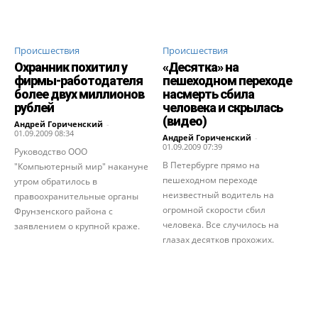
Происшествия
Происшествия
Охранник похитил у
«Десятка» на
фирмы-работодателя
пешеходном переходе
более двух миллионов
насмерть сбила
рублей
человека и скрылась
(видео)
Андрей Гориченcкий
-
01.09.2009 08:34
Андрей Гориченcкий
-
01.09.2009 07:39
Руководство ООО
В Петербурге прямо на
"Компьютерный мир" накануне
пешеходном переходе
утром обратилось в
неизвестный водитель на
правоохранительные органы
огромной скорости сбил
Фрунзенского района с
человека. Все случилось на
заявлением о крупной краже.
глазах десятков прохожих.