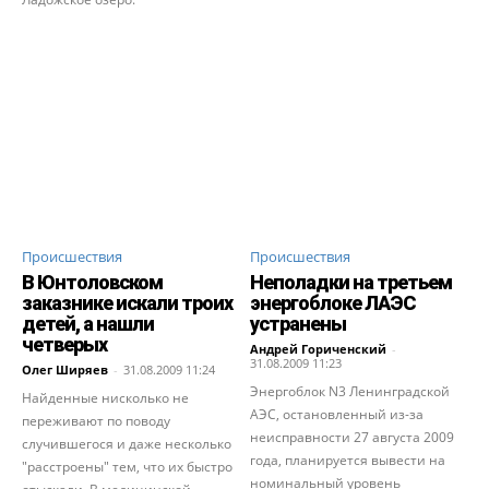
Происшествия
Происшествия
В Юнтоловском
Неполадки на третьем
заказнике искали троих
энергоблоке ЛАЭС
детей, а нашли
устранены
четверых
Андрей Гориченcкий
-
31.08.2009 11:23
Олег Ширяев
-
31.08.2009 11:24
Энергоблок N3 Ленинградской
Найденные нисколько не
АЭС, остановленный из-за
переживают по поводу
неисправности 27 августа 2009
случившегося и даже несколько
года, планируется вывести на
"расстроены" тем, что их быстро
номинальный уровень