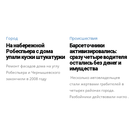
Город
Происшествия
На набережной
Барсеточники
Робеспьера с дома
активизировались:
упали куски штукатурки
сразу четыре водителя
остались без денег и
Ремонт фасадов дома на углу
имущества
Робеспьера и Чернышевского
Несколько автовладельцев
закончили в 2008 году
стали жертвами грабителей в
четырех районах города.
Разбойники действовали нагло .