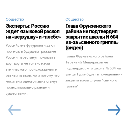
Общество
Общество
Эксперты: Россию
Глава Фрунзенского
ждет языковой раскол
района не подтвердил
на «верхушку» и «плебс»
закрытие школы N 604
из-за «свиного гриппа»
Российские футурологи дают
(видео)
прогноз: в будущем граждане
Глава Фрунзенского района
России перестанут понимать
Терентий Мещеряков не
друг друга не только из-за
подтвердил, что школа № 604 на
этнического происхождения и
улице Турку будет в понедельник
разных языков, но и потому что
закрыта из-за случая "свиного
носители одного языка станут
гриппа".
принципиально разными
существами.