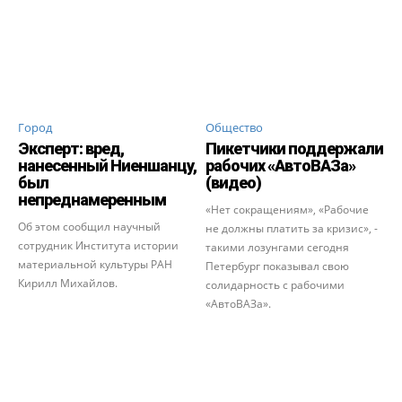
Город
Общество
Эксперт: вред,
Пикетчики поддержали
нанесенный Ниеншанцу,
рабочих «АвтоВАЗа»
был
(видео)
непреднамеренным
«Нет сокращениям», «Рабочие
Об этом сообщил научный
не должны платить за кризис», -
сотрудник Института истории
такими лозунгами сегодня
материальной культуры РАН
Петербург показывал свою
Кирилл Михайлов.
солидарность с рабочими
«АвтоВАЗа».