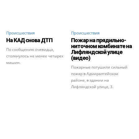
Происшествия
Происшествия
На КАД снова ДТП
Пожар на прядильно-
ниточном комбинате на
По сообщению очевидца,
Лифляндской улице
столкнулось не менее четырех
(видео)
машин.
Пожарные потушили сильный
пожар в Адмиралтейском
районе, в здании на
Лифляндской улице, 3.