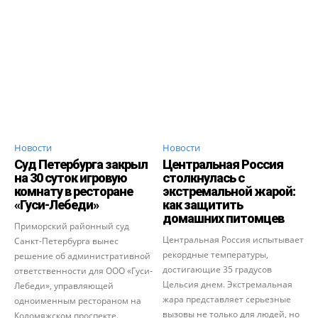
Новости
Новости
Суд Петербурга закрыл
Центральная Россия
на 30 суток игровую
столкнулась с
комнату в ресторане
экстремальной жарой:
«Гуси-Лебеди»
как защитить
домашних питомцев
Приморский районный суд
Центральная Россия испытывает
Санкт-Петербурга вынес
рекордные температуры,
решение об административной
достигающие 35 градусов
ответственности для ООО «Гуси-
Цельсия днем. Экстремальная
Лебеди», управляющей
жара представляет серьезные
одноименным рестораном на
вызовы не только для людей, но
Коломяжском проспекте.