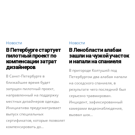
Новости
Новости
В Петербурге стартует
В Ленобласти алабаи
пилотный проект по
зашли на чужой участок
компенсации затрат
и напали на спаниеля
дизайнеров
В пригороде Колтушей под
В Санкт-Петербурге в
Петербургом два алабая напали
ближайшее время будет
на соседского спаниеля, в
запущен пилотный проект,
результате чего последний был
направленный на поддержку
серьезно травмирован.
местных дизайнеров одежды.
Инцидент, зафиксированный
Инициатива предусматривает
камерами видеонаблюдения,
выпуск специальных
вызвал шок...
сертификатов, которые позволят
компенсировать до...