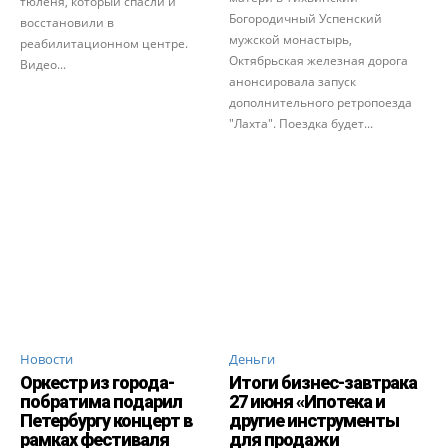
тюленя, который спасли и
Богородичный Успенский
восстановили в
мужской монастырь,
реабилитационном центре.
Октябрьская железная дорога
Видео...
анонсировала запуск
дополнительного ретропоезда
"Лахта". Поездка будет...
Новости
Деньги
Оркестр из города-
Итоги бизнес-завтрака
побратима подарил
27 июня «Ипотека и
Петербургу концерт в
другие инструменты
рамках фестиваля
для продажи