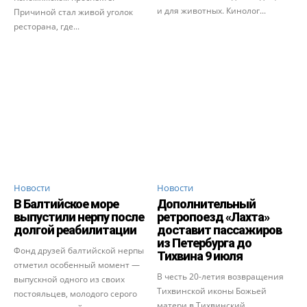
и для животных. Кинолог...
Причиной стал живой уголок
ресторана, где...
Новости
Новости
В Балтийское море
Дополнительный
выпустили нерпу после
ретропоезд «Лахта»
долгой реабилитации
доставит пассажиров
из Петербурга до
Фонд друзей балтийской нерпы
Тихвина 9 июля
отметил особенный момент —
В честь 20-летия возвращения
выпускной одного из своих
Тихвинской иконы Божьей
постояльцев, молодого серого
матери в Тихвинский