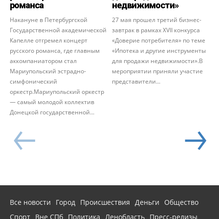
романса
недвижимости»
Накануне в Петербургской
27 мая прошел третий бизнес-
Государственной академической
завтрак в рамках XVII конкурса
Капелле отгремел концерт
«Доверие потребителя» по теме
русского романса, где главным
«Ипотека и другие инструменты
аккомпаниатором стал
для продажи недвижимости».В
Мариупольский эстрадно-
мероприятии приняли участие
симфонический
представители...
оркестр.Мариупольский оркестр
— самый молодой коллектив
Донецкой государственной...
Все новости
Город
Происшествия
Деньги
Общество
Спорт
Вне СПб
Политика
Ленобласть
Пресс-релизы