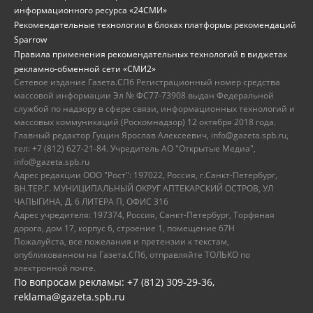
информационного ресурса «24СМИ»
Рекомендательные технологии в блоках платформы рекомендаций
Sparrow
Правила применения рекомендательных технологий в виджетах
рекламно-обменной сети «СМИ2»
Сетевое издание Газета.СПб Регистрационный номер средства
массовой информации Эл № ФС77-73908 выдан Федеральной
службой по надзору в сфере связи, информационных технологий и
массовых коммуникаций (Роскомнадзор) 12 октября 2018 года.
Главный редактор Гущин Ярослав Алексеевич, info@gazeta.spb.ru,
тел: +7 (812) 627-21-84. Учредитель АО "Открытые Медиа",
info@gazeta.spb.ru
Адрес редакции ООО "Рост": 197022, Россия, г.Санкт-Петербург,
ВН.ТЕР.Г. МУНИЦИПАЛЬНЫЙ ОКРУГ АПТЕКАРСКИЙ ОСТРОВ, УЛ
ЧАПЫГИНА, Д. 6 ЛИТЕРА П, ОФИС 316
Адрес учредителя: 197374, Россия, Санкт-Петербург, Торфяная
дорога, дом 17, корпус 6, строение 1, помещение 67Н
Пожалуйста, все пожелания и претензии к текстам,
опубликованном на Газета.СПб, отправляйте ТОЛЬКО по
электронной почте.
По вопросам рекламы: +7 (812) 309-29-36,
reklama@gazeta.spb.ru