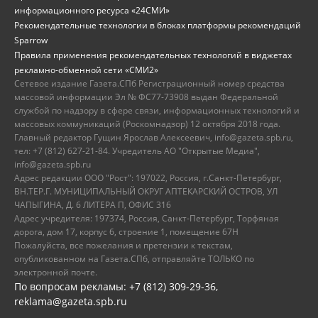
информационного ресурса «24СМИ»
Рекомендательные технологии в блоках платформы рекомендаций
Sparrow
Правила применения рекомендательных технологий в виджетах
рекламно-обменной сети «СМИ2»
Сетевое издание Газета.СПб Регистрационный номер средства
массовой информации Эл № ФС77-73908 выдан Федеральной
службой по надзору в сфере связи, информационных технологий и
массовых коммуникаций (Роскомнадзор) 12 октября 2018 года.
Главный редактор Гущин Ярослав Алексеевич, info@gazeta.spb.ru,
тел: +7 (812) 627-21-84. Учредитель АО "Открытые Медиа",
info@gazeta.spb.ru
Адрес редакции ООО "Рост": 197022, Россия, г.Санкт-Петербург,
ВН.ТЕР.Г. МУНИЦИПАЛЬНЫЙ ОКРУГ АПТЕКАРСКИЙ ОСТРОВ, УЛ
ЧАПЫГИНА, Д. 6 ЛИТЕРА П, ОФИС 316
Адрес учредителя: 197374, Россия, Санкт-Петербург, Торфяная
дорога, дом 17, корпус 6, строение 1, помещение 67Н
Пожалуйста, все пожелания и претензии к текстам,
опубликованном на Газета.СПб, отправляйте ТОЛЬКО по
электронной почте.
По вопросам рекламы: +7 (812) 309-29-36,
reklama@gazeta.spb.ru