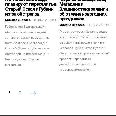
планируют переселить в
Магадана и
Старый Оскол и Губкин
Владивостока заявили
из-за обстрелов
об отмене новогодних
праздников
Михаил Яковлев
-
05.01.2024 17:44
Михаил Яковлев
-
31.12.2023 13:50
Губернатор Белгородской
Главы трех российских городов
области Вячеслав Гладков
заявили об отмене новогодних
заявил о планах переселить
мероприятий после атаки на
часть жителей Белгорода в
Белгород. Губернатор Курской
Старый Оскол и Губкин из-за
области также призвал жителей
обстрелов.За последние дни
провести праздники
Белгородская область
дома.Количество жертв
несколько...
террористического...
1
2