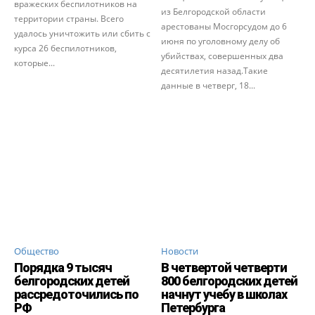
вражеских беспилотников на
из Белгородской области
территории страны. Всего
арестованы Мосгорсудом до 6
удалось уничтожить или сбить с
июня по уголовному делу об
курса 26 беспилотников,
убийствах, совершенных два
которые...
десятилетия назад.Такие
данные в четверг, 18...
Общество
Новости
Порядка 9 тысяч
В четвертой четверти
белгородских детей
800 белгородских детей
рассредоточились по
начнут учебу в школах
РФ
Петербурга