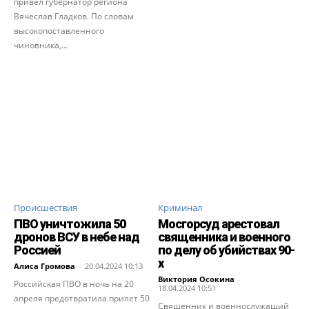
привел губернатор региона
Вячеслав Гладков. По словам
высокопоставленного
чиновника,...
Происшествия
Криминал
ПВО уничтожила 50
Мосгорсуд арестовал
дронов ВСУ в небе над
священника и военного
Россией
по делу об убийствах 90-
х
Алиса Громова
-
20.04.2024 10:13
Виктория Осокина
-
Российская ПВО в ночь на 20
18.04.2024 10:51
апреля предотвратила прилет 50
Священник и военнослужащий