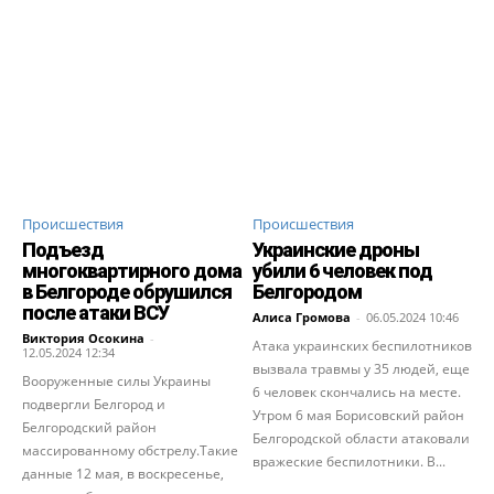
Происшествия
Происшествия
Подъезд
Украинские дроны
многоквартирного дома
убили 6 человек под
в Белгороде обрушился
Белгородом
после атаки ВСУ
Алиса Громова
-
06.05.2024 10:46
Виктория Осокина
-
Атака украинских беспилотников
12.05.2024 12:34
вызвала травмы у 35 людей, еще
Вооруженные силы Украины
6 человек скончались на месте.
подвергли Белгород и
Утром 6 мая Борисовский район
Белгородский район
Белгородской области атаковали
массированному обстрелу.Такие
вражеские беспилотники. В...
данные 12 мая, в воскресенье,