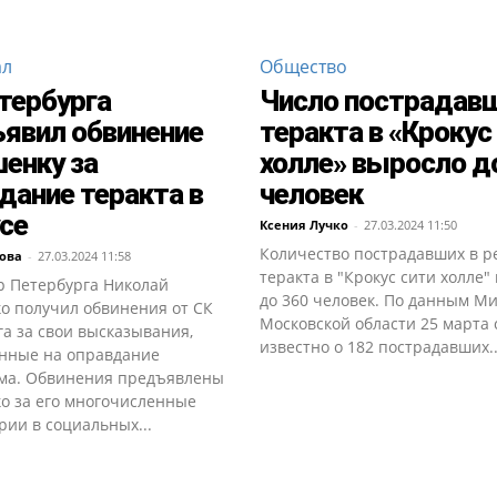
ал
Общество
тербурга
Число пострадавш
явил обвинение
теракта в «Крокус
енку за
холле» выросло д
дание теракта в
человек
се
Ксения Лучко
-
27.03.2024 11:50
Количество пострадавших в р
ова
-
27.03.2024 11:58
теракта в "Крокус сити холле"
р Петербурга Николай
до 360 человек. По данным М
о получил обвинения от СК
Московской области 25 марта 
а за свои высказывания,
известно о 182 пострадавших..
нные на оправдание
ма. Обвинения предъявлены
о за его многочисленные
ии в социальных...