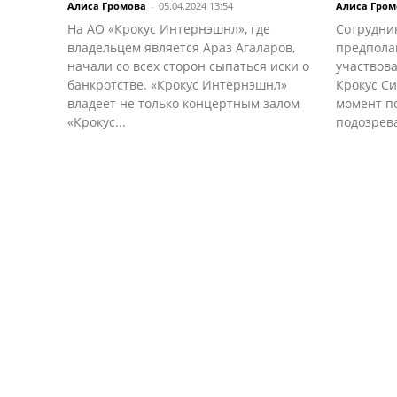
Алиса Громова
-
05.04.2024 13:54
Алиса Гром
На АО «Крокус Интернэшнл», где
Сотрудни
владельцем является Араз Агаларов,
предпола
начали со всех сторон сыпаться иски о
участвова
банкротстве. «Крокус Интернэшнл»
Крокус Си
владеет не только концертным залом
момент по
«Крокус...
подозрева