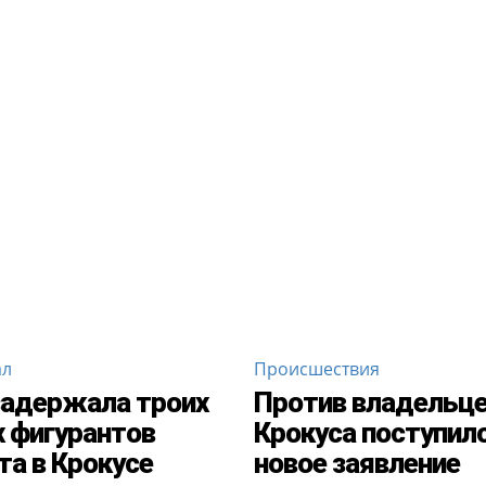
ал
Происшествия
адержала троих
Против владельц
 фигурантов
Крокуса поступил
та в Крокусе
новое заявление