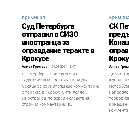
Криминал
Кримин
Суд Петербурга
СК Пе
отправил в СИЗО
предъ
иностранца за
Конаш
оправдание теракте в
оправ
Крокусе
Кроку
Алиса Громова
-
29.03.2024 15:07
Алиса Гром
В Петербурге приезжего из
Декорато
Таджикистана арестовали на два
Конашенк
месяца за сомнительные комментарии
Петербург
о теракте в "Крокус Сити Холле".
направле
Иностранец по версии следствия,
террориз
строчил комментарии в...
Конашенк
комментар