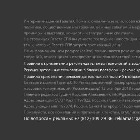
Интернет-издание Газета.СПб – это онлайн-газета, которая 
политика, общественные настроения, важные события и меропр
премьеры и выставки, концерты и театральные спектакли.
На страницах Газета.СПб вы узнаете последние новости дня, к
темы, которые Газета.СПб затрагивает каждый день!
На информационном ресурсе (сайте) применяются рекоменд
сведений, относящихся к предпочтениям пользователей сети
Правила о применении рекомендательных технологий в вид
Рекомендательные технологии в блоках платформы рекомен
Правила применения рекомендательных технологий в видже
Сетевое издание Газета.СПб Регистрационный номер средст
массовых коммуникаций (Роскомнадзор) 12 октября 2018 года
Главный редактор Гущин Ярослав Алексеевич, info@gazeta.spb.r
Адрес редакции ООО "Рост": 197022, Россия, г.Санкт-Петер
Адрес учредителя: 197374, Россия, Санкт-Петербург, Торфяная
Пожалуйста, все пожелания и претензии к текстам, опублико
По вопросам рекламы: +7 (812) 309-29-36,
reklama@ga