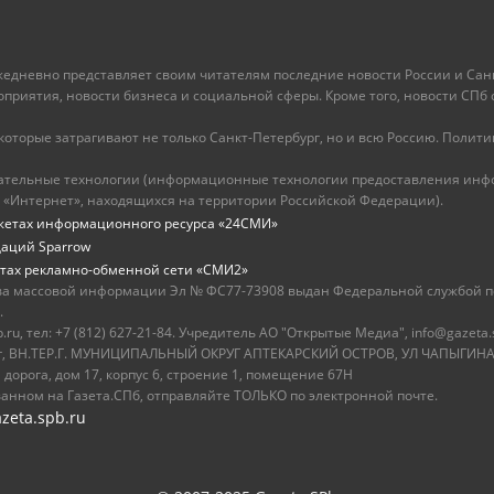
ежедневно представляет своим читателям последние новости России и Санк
иятия, новости бизнеса и социальной сферы. Кроме того, новости СПб сег
оторые затрагивают не только Санкт-Петербург, но и всю Россию. Политика
ательные технологии (информационные технологии предоставления инфо
 «Интернет», находящихся на территории Российской Федерации).
жетах информационного ресурса «24СМИ»
даций Sparrow
тах рекламно-обменной сети «СМИ2»
ва массовой информации Эл № ФС77-73908 выдан Федеральной службой по
.
u, тел: +7 (812) 627-21-84. Учредитель АО "Открытые Медиа", info@gazeta.
бург, ВН.ТЕР.Г. МУНИЦИПАЛЬНЫЙ ОКРУГ АПТЕКАРСКИЙ ОСТРОВ, УЛ ЧАПЫГИНА,
 дорога, дом 17, корпус 6, строение 1, помещение 67Н
ванном на Газета.СПб, отправляйте ТОЛЬКО по электронной почте.
zeta.spb.ru