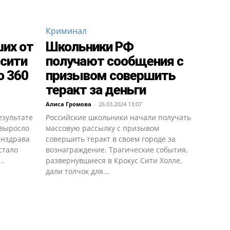
Криминал
их от
Школьники РФ
 сити
получают сообщения с
о 360
призывом совершить
теракт за деньги
Алиса Громова
-
26.03.2024 13:07
езультате
Российские школьники начали получать
 выросло
массовую рассылку с призывом
инздрава
совершить теракт в своем городе за
стало
вознаграждение. Трагические события,
..
развернувшиеся в Крокус Сити Холле,
дали толчок для...