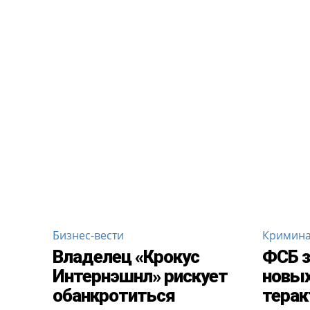
Бизнес-вести
Кримин
Владелец «Крокус
ФСБ з
Интернэшнл» рискует
новых
обанкротиться
терак