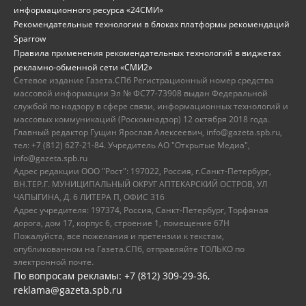
информационного ресурса «24СМИ»
Рекомендательные технологии в блоках платформы рекомендаций
Sparrow
Правила применения рекомендательных технологий в виджетах
рекламно-обменной сети «СМИ2»
Сетевое издание Газета.СПб Регистрационный номер средства
массовой информации Эл № ФС77-73908 выдан Федеральной
службой по надзору в сфере связи, информационных технологий и
массовых коммуникаций (Роскомнадзор) 12 октября 2018 года.
Главный редактор Гущин Ярослав Алексеевич, info@gazeta.spb.ru,
тел: +7 (812) 627-21-84. Учредитель АО "Открытые Медиа",
info@gazeta.spb.ru
Адрес редакции ООО "Рост": 197022, Россия, г.Санкт-Петербург,
ВН.ТЕР.Г. МУНИЦИПАЛЬНЫЙ ОКРУГ АПТЕКАРСКИЙ ОСТРОВ, УЛ
ЧАПЫГИНА, Д. 6 ЛИТЕРА П, ОФИС 316
Адрес учредителя: 197374, Россия, Санкт-Петербург, Торфяная
дорога, дом 17, корпус 6, строение 1, помещение 67Н
Пожалуйста, все пожелания и претензии к текстам,
опубликованном на Газета.СПб, отправляйте ТОЛЬКО по
электронной почте.
По вопросам рекламы: +7 (812) 309-29-36,
reklama@gazeta.spb.ru