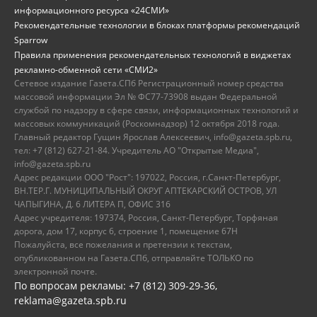
информационного ресурса «24СМИ»
Рекомендательные технологии в блоках платформы рекомендаций
Sparrow
Правила применения рекомендательных технологий в виджетах
рекламно-обменной сети «СМИ2»
Сетевое издание Газета.СПб Регистрационный номер средства
массовой информации Эл № ФС77-73908 выдан Федеральной
службой по надзору в сфере связи, информационных технологий и
массовых коммуникаций (Роскомнадзор) 12 октября 2018 года.
Главный редактор Гущин Ярослав Алексеевич, info@gazeta.spb.ru,
тел: +7 (812) 627-21-84. Учредитель АО "Открытые Медиа",
info@gazeta.spb.ru
Адрес редакции ООО "Рост": 197022, Россия, г.Санкт-Петербург,
ВН.ТЕР.Г. МУНИЦИПАЛЬНЫЙ ОКРУГ АПТЕКАРСКИЙ ОСТРОВ, УЛ
ЧАПЫГИНА, Д. 6 ЛИТЕРА П, ОФИС 316
Адрес учредителя: 197374, Россия, Санкт-Петербург, Торфяная
дорога, дом 17, корпус 6, строение 1, помещение 67Н
Пожалуйста, все пожелания и претензии к текстам,
опубликованном на Газета.СПб, отправляйте ТОЛЬКО по
электронной почте.
По вопросам рекламы: +7 (812) 309-29-36,
reklama@gazeta.spb.ru