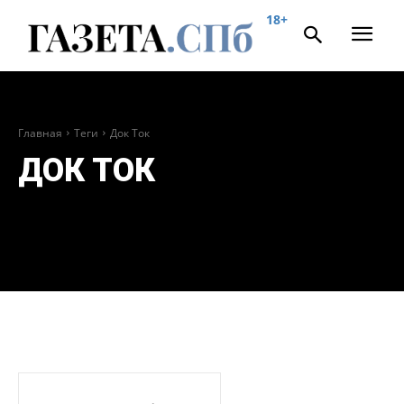
18+
Главная
Теги
Док Ток
ДОК ТОК