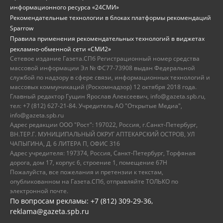
информационного ресурса «24СМИ»
Рекомендательные технологии в блоках платформы рекомендаций
Sparrow
Правила применения рекомендательных технологий в виджетах
рекламно-обменной сети «СМИ2»
Сетевое издание Газета.СПб Регистрационный номер средства
массовой информации Эл № ФС77-73908 выдан Федеральной
службой по надзору в сфере связи, информационных технологий и
массовых коммуникаций (Роскомнадзор) 12 октября 2018 года.
Главный редактор Гущин Ярослав Алексеевич, info@gazeta.spb.ru,
тел: +7 (812) 627-21-84. Учредитель АО "Открытые Медиа",
info@gazeta.spb.ru
Адрес редакции ООО "Рост": 197022, Россия, г.Санкт-Петербург,
ВН.ТЕР.Г. МУНИЦИПАЛЬНЫЙ ОКРУГ АПТЕКАРСКИЙ ОСТРОВ, УЛ
ЧАПЫГИНА, Д. 6 ЛИТЕРА П, ОФИС 316
Адрес учредителя: 197374, Россия, Санкт-Петербург, Торфяная
дорога, дом 17, корпус 6, строение 1, помещение 67Н
Пожалуйста, все пожелания и претензии к текстам,
опубликованном на Газета.СПб, отправляйте ТОЛЬКО по
электронной почте.
По вопросам рекламы: +7 (812) 309-29-36,
reklama@gazeta.spb.ru