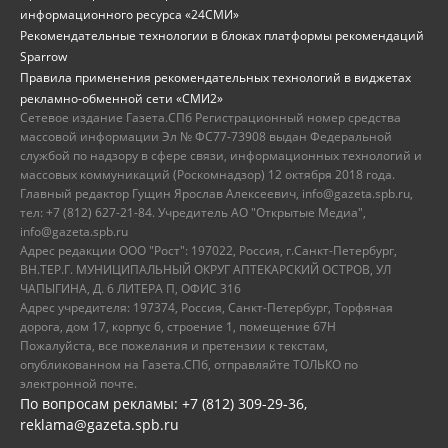
информационного ресурса «24СМИ»
Рекомендательные технологии в блоках платформы рекомендаций
Sparrow
Правила применения рекомендательных технологий в виджетах
рекламно-обменной сети «СМИ2»
Сетевое издание Газета.СПб Регистрационный номер средства
массовой информации Эл № ФС77-73908 выдан Федеральной
службой по надзору в сфере связи, информационных технологий и
массовых коммуникаций (Роскомнадзор) 12 октября 2018 года.
Главный редактор Гущин Ярослав Алексеевич, info@gazeta.spb.ru,
тел: +7 (812) 627-21-84. Учредитель АО "Открытые Медиа",
info@gazeta.spb.ru
Адрес редакции ООО "Рост": 197022, Россия, г.Санкт-Петербург,
ВН.ТЕР.Г. МУНИЦИПАЛЬНЫЙ ОКРУГ АПТЕКАРСКИЙ ОСТРОВ, УЛ
ЧАПЫГИНА, Д. 6 ЛИТЕРА П, ОФИС 316
Адрес учредителя: 197374, Россия, Санкт-Петербург, Торфяная
дорога, дом 17, корпус 6, строение 1, помещение 67Н
Пожалуйста, все пожелания и претензии к текстам,
опубликованном на Газета.СПб, отправляйте ТОЛЬКО по
электронной почте.
По вопросам рекламы: +7 (812) 309-29-36,
reklama@gazeta.spb.ru