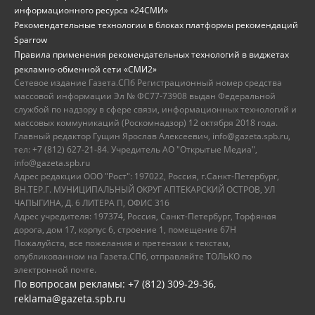
информационного ресурса «24СМИ»
Рекомендательные технологии в блоках платформы рекомендаций
Sparrow
Правила применения рекомендательных технологий в виджетах
рекламно-обменной сети «СМИ2»
Сетевое издание Газета.СПб Регистрационный номер средства
массовой информации Эл № ФС77-73908 выдан Федеральной
службой по надзору в сфере связи, информационных технологий и
массовых коммуникаций (Роскомнадзор) 12 октября 2018 года.
Главный редактор Гущин Ярослав Алексеевич, info@gazeta.spb.ru,
тел: +7 (812) 627-21-84. Учредитель АО "Открытые Медиа",
info@gazeta.spb.ru
Адрес редакции ООО "Рост": 197022, Россия, г.Санкт-Петербург,
ВН.ТЕР.Г. МУНИЦИПАЛЬНЫЙ ОКРУГ АПТЕКАРСКИЙ ОСТРОВ, УЛ
ЧАПЫГИНА, Д. 6 ЛИТЕРА П, ОФИС 316
Адрес учредителя: 197374, Россия, Санкт-Петербург, Торфяная
дорога, дом 17, корпус 6, строение 1, помещение 67Н
Пожалуйста, все пожелания и претензии к текстам,
опубликованном на Газета.СПб, отправляйте ТОЛЬКО по
электронной почте.
По вопросам рекламы: +7 (812) 309-29-36,
reklama@gazeta.spb.ru