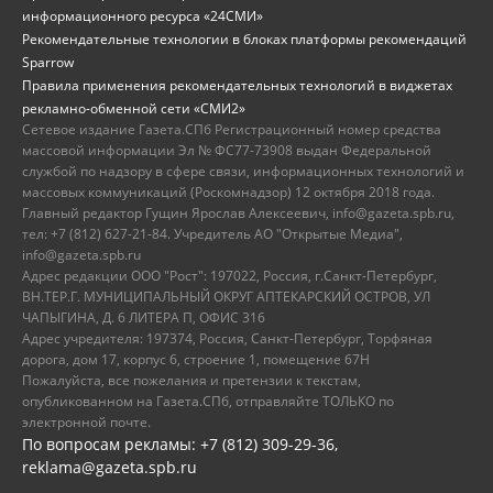
информационного ресурса «24СМИ»
Рекомендательные технологии в блоках платформы рекомендаций
Sparrow
Правила применения рекомендательных технологий в виджетах
рекламно-обменной сети «СМИ2»
Сетевое издание Газета.СПб Регистрационный номер средства
массовой информации Эл № ФС77-73908 выдан Федеральной
службой по надзору в сфере связи, информационных технологий и
массовых коммуникаций (Роскомнадзор) 12 октября 2018 года.
Главный редактор Гущин Ярослав Алексеевич, info@gazeta.spb.ru,
тел: +7 (812) 627-21-84. Учредитель АО "Открытые Медиа",
info@gazeta.spb.ru
Адрес редакции ООО "Рост": 197022, Россия, г.Санкт-Петербург,
ВН.ТЕР.Г. МУНИЦИПАЛЬНЫЙ ОКРУГ АПТЕКАРСКИЙ ОСТРОВ, УЛ
ЧАПЫГИНА, Д. 6 ЛИТЕРА П, ОФИС 316
Адрес учредителя: 197374, Россия, Санкт-Петербург, Торфяная
дорога, дом 17, корпус 6, строение 1, помещение 67Н
Пожалуйста, все пожелания и претензии к текстам,
опубликованном на Газета.СПб, отправляйте ТОЛЬКО по
электронной почте.
По вопросам рекламы: +7 (812) 309-29-36,
reklama@gazeta.spb.ru