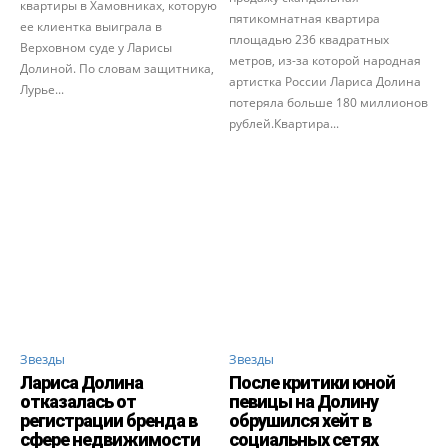
квартиры в Хамовниках, которую
пятикомнатная квартира
ее клиентка выиграла в
площадью 236 квадратных
Верховном суде у Ларисы
метров, из-за которой народная
Долиной. По словам защитника,
артистка России Лариса Долина
Лурье...
потеряла больше 180 миллионов
рублей.Квартира...
Звезды
Звезды
Лариса Долина
После критики юной
отказалась от
певицы на Долину
регистрации бренда в
обрушился хейт в
сфере недвижимости
социальных сетях