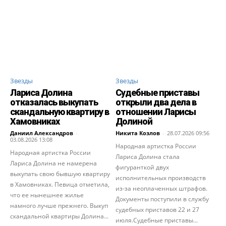
Звезды
Звезды
Лариса Долина
Судебные приставы
отказалась выкупать
открыли два дела в
скандальную квартиру в
отношении Ларисы
Хамовниках
Долиной
Даниил Александров
-
Никита Козлов
-
28.07.2026 09:56
03.08.2026 13:08
Народная артистка России
Народная артистка России
Лариса Долина стала
Лариса Долина не намерена
фигуранткой двух
выкупать свою бывшую квартиру
исполнительных производств
в Хамовниках. Певица отметила,
из-за неоплаченных штрафов.
что ее нынешнее жилье
Документы поступили в службу
намного лучше прежнего. Выкуп
судебных приставов 22 и 27
скандальной квартиры Долина...
июля.Судебные приставы...