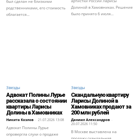
артистки России Ларисы
был сделан не близкими
Долиной в Хамовниках. Решение
родственниками, его стоимость
было принято 6 июля...
облагается...
Звезды
Звезды
Адвокат Полины Лурье
Скандальную квартиру
рассказала о состоянии
Ларисы Долиной в
квартиры Ларисы
Хамовниках продают за
Долины в Хамовниках
200 млн рублей
Никита Козлов
-
21.07.2026 13:08
Даниил Александров
-
20.07.2026 11:50
Адвокат Полины Лурье
В Москве выставлена на
опровергла слухи о продаже
продажу скандальная