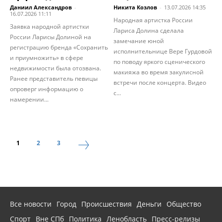
Даниил Александров
-
Никита Козлов
-
13.07.2026 14:35
16.07.2026 11:11
Народная артистка России
Заявка народной артистки
Лариса Долина сделала
России Ларисы Долиной на
замечание юной
регистрацию бренда «Сохранить
исполнительнице Вере Гурдовой
и приумножить» в сфере
по поводу яркого сценического
недвижимости была отозвана.
макияжа во время закулисной
Ранее представитель певицы
встречи после концерта. Видео
опроверг информацию о
с...
намерении...
1
2
3
Все новости
Город
Происшествия
Деньги
Общество
Спорт
Вне СПб
Политика
Ленобласть
Пресс-релизы