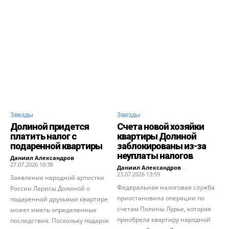
Звезды
Звезды
Долиной придется
Счета новой хозяйки
платить налог с
квартиры Долиной
подаренной квартиры
заблокированы из-за
неуплаты налогов
Даниил Александров
-
27.07.2026 10:38
Даниил Александров
-
23.07.2026 13:59
Заявление народной артистки
Федеральная налоговая служба
России Ларисы Долиной о
приостановила операции по
подаренной друзьями квартире
счетам Полины Лурье, которая
может иметь определенные
приобрела квартиру народной
последствия. Поскольку подарок