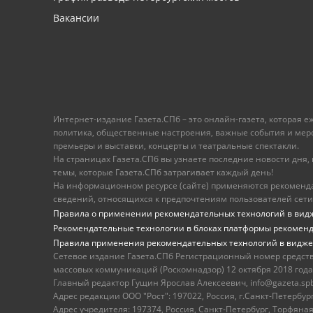
Вакансии
Интернет-издание Газета.СПб – это онлайн-газета, которая 
политика, общественные настроения, важные события и меропр
премьеры и выставки, концерты и театральные спектакли.
На страницах Газета.СПб вы узнаете последние новости дня, к
темы, которые Газета.СПб затрагивает каждый день!
На информационном ресурсе (сайте) применяются рекоменд
сведений, относящихся к предпочтениям пользователей сети
Правила о применении рекомендательных технологий в вид
Рекомендательные технологии в блоках платформы рекомен
Правила применения рекомендательных технологий в видже
Сетевое издание Газета.СПб Регистрационный номер средст
массовых коммуникаций (Роскомнадзор) 12 октября 2018 года
Главный редактор Гущин Ярослав Алексеевич, info@gazeta.spb.r
Адрес редакции ООО "Рост": 197022, Россия, г.Санкт-Петер
Адрес учредителя: 197374, Россия, Санкт-Петербург, Торфяная