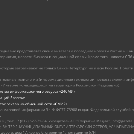
ежедневно представляет своим читателям последние новости России и Санк
иятия, новости бизнеса и социальной сферы. Кроме того, новости СПб сег
оторые затрагивают не только Санкт-Петербург, но и всю Россию. Политика
ательные технологии (информационные технологии предоставления инфо
 «Интернет», находящихся на территории Российской Федерации).
жетах информационного ресурса «24СМИ»
даций Sparrow
тах рекламно-обменной сети «СМИ2»
ва массовой информации Эл № ФС77-73908 выдан Федеральной службой по
.
u, тел: +7 (812) 627-21-84. Учредитель АО "Открытые Медиа", info@gazeta.
бург, ВН.ТЕР.Г. МУНИЦИПАЛЬНЫЙ ОКРУГ АПТЕКАРСКИЙ ОСТРОВ, УЛ ЧАПЫГИНА,
 дорога, дом 17, корпус 6, строение 1, помещение 67Н