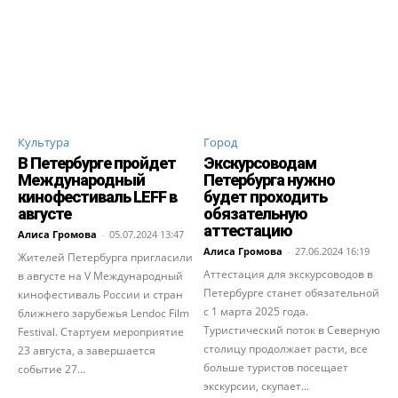
Культура
Город
В Петербурге пройдет
Экскурсоводам
Международный
Петербурга нужно
кинофестиваль LEFF в
будет проходить
августе
обязательную
аттестацию
Алиса Громова
-
05.07.2024 13:47
Алиса Громова
-
27.06.2024 16:19
Жителей Петербурга пригласили
Аттестация для экскурсоводов в
в августе на V Международный
Петербурге станет обязательной
кинофестиваль России и стран
с 1 марта 2025 года.
ближнего зарубежья Lendoc Film
Туристический поток в Северную
Festival. Стартуем мероприятие
столицу продолжает расти, все
23 августа, а завершается
больше туристов посещает
событие 27...
экскурсии, скyпает...