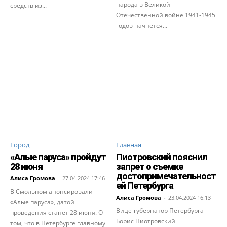
народа в Великой
средств из...
Отечественной войне 1941-1945
годов начнется...
Город
Главная
«Алые паруса» пройдут
Пиотровский пояснил
28 июня
запрет о съемке
достопримечательност
Алиса Громова
-
27.04.2024 17:46
ей Петербурга
В Смольном анонсировали
Алиса Громова
-
23.04.2024 16:13
«Алые паруса», датой
Вице-губернатор Петербурга
проведения станет 28 июня. О
Борис Пиотровский
том, что в Петербурге главному