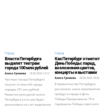
Город
Город
Власти Петербурга
Как Петербург отметит
выделят театрам
День Победы: парад,
города 100 млн рублей
возложения цветов,
концерты и выставки
Алиса Громова
-
18.05.2024 14:12
Алиса Громова
-
28.04.2024 18:02
Частные театры Петербурга
В правительстве Петербурга
получат от властей города
рассказали, какие мероприятия
порядка 101 млн рублей.
пройдут в городе в День
Развитие культурной жизни
Победы.Празднование 79-й
Петербурга в этот раз будет
годовщины Победы советского
реализовано за счет выделения