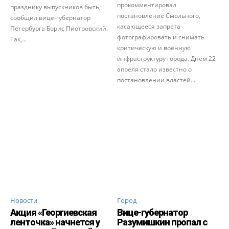
прокомментировал
празднику выпускников быть,
постановление Смольного,
сообщил вице-губернатор
касающееся запрета
Петербурга Борис Пиотровский.
фотографировать и снимать
Так,...
критическую и военную
инфраструктуру города. Днем 22
апреля стало известно о
постановлении властей...
Новости
Город
Акция «Георгиевская
Вице-губернатор
ленточка» начнется у
Разумишкин пропал с