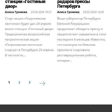
станции «Гостиный
радаров прессы
двор»
Петербурга
Алиса Громова
-
23.04.2024 10:21
Алиса Громова
-
29.03.2024 14:26
Старт акции «Георгиевская
Вице-губернатор Петербурга
ленточка» будет дан 24 апреля
Евгений Разумишкин
возле станции «Гостиный двор».
продолжает обходить прессу и
Традиционная всероссийская
предпочитает скрываться в тени
патриотическая акция
последние 6 месяцев. Известно,
«Георгиевская ленточка»
что накануне на Невском
стартует в Петербурге 24 апреля.
проспекте стартовали
В частности,...
реставрационные работы,
которые...
1
2
3