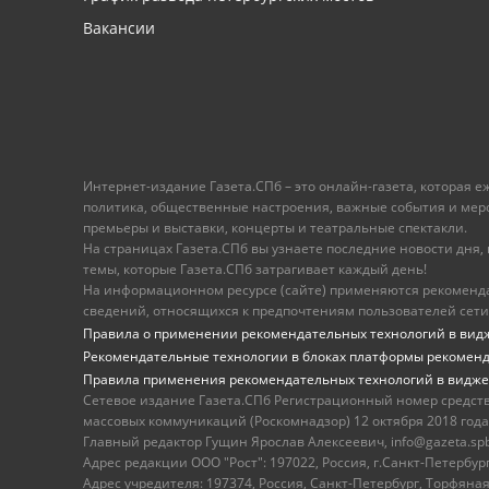
Вакансии
Интернет-издание Газета.СПб – это онлайн-газета, которая 
политика, общественные настроения, важные события и меропр
премьеры и выставки, концерты и театральные спектакли.
На страницах Газета.СПб вы узнаете последние новости дня, к
темы, которые Газета.СПб затрагивает каждый день!
На информационном ресурсе (сайте) применяются рекоменд
сведений, относящихся к предпочтениям пользователей сети
Правила о применении рекомендательных технологий в вид
Рекомендательные технологии в блоках платформы рекомен
Правила применения рекомендательных технологий в видже
Сетевое издание Газета.СПб Регистрационный номер средст
массовых коммуникаций (Роскомнадзор) 12 октября 2018 года
Главный редактор Гущин Ярослав Алексеевич, info@gazeta.spb.r
Адрес редакции ООО "Рост": 197022, Россия, г.Санкт-Петер
Адрес учредителя: 197374, Россия, Санкт-Петербург, Торфяная