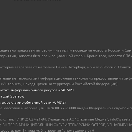
ежедневно представляет своим читателям последние новости России и Санк
иятия, новости бизнеса и социальной сферы. Кроме того, новости СПб сег
оторые затрагивают не только Санкт-Петербург, но и всю Россию. Политика
ательные технологии (информационные технологии предоставления инфо
 «Интернет», находящихся на территории Российской Федерации).
жетах информационного ресурса «24СМИ»
даций Sparrow
тах рекламно-обменной сети «СМИ2»
ва массовой информации Эл № ФС77-73908 выдан Федеральной службой по
.
u, тел: +7 (812) 627-21-84. Учредитель АО "Открытые Медиа", info@gazeta.
бург, ВН.ТЕР.Г. МУНИЦИПАЛЬНЫЙ ОКРУГ АПТЕКАРСКИЙ ОСТРОВ, УЛ ЧАПЫГИНА,
 дорога, дом 17, корпус 6, строение 1, помещение 67Н