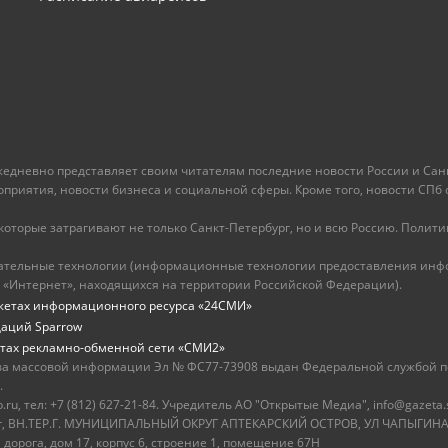
ежедневно представляет своим читателям последние новости России и Санк
иятия, новости бизнеса и социальной сферы. Кроме того, новости СПб сег
оторые затрагивают не только Санкт-Петербург, но и всю Россию. Политика
ательные технологии (информационные технологии предоставления инфо
 «Интернет», находящихся на территории Российской Федерации).
жетах информационного ресурса «24СМИ»
даций Sparrow
тах рекламно-обменной сети «СМИ2»
ва массовой информации Эл № ФС77-73908 выдан Федеральной службой по
.
u, тел: +7 (812) 627-21-84. Учредитель АО "Открытые Медиа", info@gazeta.
бург, ВН.ТЕР.Г. МУНИЦИПАЛЬНЫЙ ОКРУГ АПТЕКАРСКИЙ ОСТРОВ, УЛ ЧАПЫГИНА,
 дорога, дом 17, корпус 6, строение 1, помещение 67Н