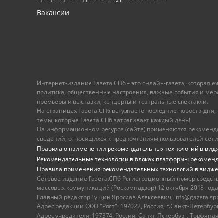
Вакансии
Интернет-издание Газета.СПб – это онлайн-газета, которая 
политика, общественные настроения, важные события и меропр
премьеры и выставки, концерты и театральные спектакли.
На страницах Газета.СПб вы узнаете последние новости дня, к
темы, которые Газета.СПб затрагивает каждый день!
На информационном ресурсе (сайте) применяются рекоменд
сведений, относящихся к предпочтениям пользователей сети
Правила о применении рекомендательных технологий в вид
Рекомендательные технологии в блоках платформы рекомен
Правила применения рекомендательных технологий в видже
Сетевое издание Газета.СПб Регистрационный номер средст
массовых коммуникаций (Роскомнадзор) 12 октября 2018 года
Главный редактор Гущин Ярослав Алексеевич, info@gazeta.spb.r
Адрес редакции ООО "Рост": 197022, Россия, г.Санкт-Петер
Адрес учредителя: 197374, Россия, Санкт-Петербург, Торфяная