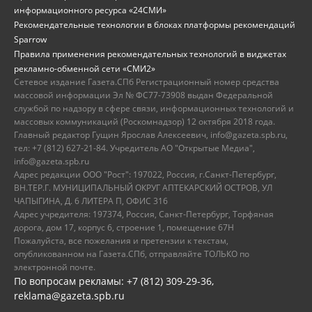
информационного ресурса «24СМИ»
Рекомендательные технологии в блоках платформы рекомендаций
Sparrow
Правила применения рекомендательных технологий в виджетах
рекламно-обменной сети «СМИ2»
Сетевое издание Газета.СПб Регистрационный номер средства
массовой информации Эл № ФС77-73908 выдан Федеральной
службой по надзору в сфере связи, информационных технологий и
массовых коммуникаций (Роскомнадзор) 12 октября 2018 года.
Главный редактор Гущин Ярослав Алексеевич, info@gazeta.spb.ru,
тел: +7 (812) 627-21-84. Учредитель АО "Открытые Медиа",
info@gazeta.spb.ru
Адрес редакции ООО "Рост": 197022, Россия, г.Санкт-Петербург,
ВН.ТЕР.Г. МУНИЦИПАЛЬНЫЙ ОКРУГ АПТЕКАРСКИЙ ОСТРОВ, УЛ
ЧАПЫГИНА, Д. 6 ЛИТЕРА П, ОФИС 316
Адрес учредителя: 197374, Россия, Санкт-Петербург, Торфяная
дорога, дом 17, корпус 6, строение 1, помещение 67Н
Пожалуйста, все пожелания и претензии к текстам,
опубликованном на Газета.СПб, отправляйте ТОЛЬКО по
электронной почте.
По вопросам рекламы: +7 (812) 309-29-36,
reklama@gazeta.spb.ru