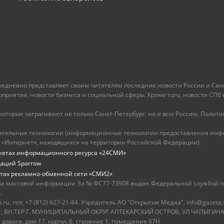
ежедневно представляет своим читателям последние новости России и Санк
иятия, новости бизнеса и социальной сферы. Кроме того, новости СПб сег
оторые затрагивают не только Санкт-Петербург, но и всю Россию. Политика
ательные технологии (информационные технологии предоставления инфо
 «Интернет», находящихся на территории Российской Федерации).
жетах информационного ресурса «24СМИ»
даций Sparrow
тах рекламно-обменной сети «СМИ2»
ва массовой информации Эл № ФС77-73908 выдан Федеральной службой по
.
u, тел: +7 (812) 627-21-84. Учредитель АО "Открытые Медиа", info@gazeta.
бург, ВН.ТЕР.Г. МУНИЦИПАЛЬНЫЙ ОКРУГ АПТЕКАРСКИЙ ОСТРОВ, УЛ ЧАПЫГИНА,
 дорога, дом 17, корпус 6, строение 1, помещение 67Н