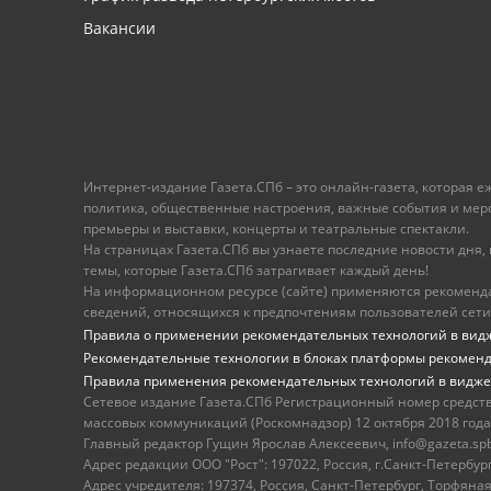
Вакансии
Интернет-издание Газета.СПб – это онлайн-газета, которая 
политика, общественные настроения, важные события и меропр
премьеры и выставки, концерты и театральные спектакли.
На страницах Газета.СПб вы узнаете последние новости дня, к
темы, которые Газета.СПб затрагивает каждый день!
На информационном ресурсе (сайте) применяются рекоменд
сведений, относящихся к предпочтениям пользователей сети
Правила о применении рекомендательных технологий в вид
Рекомендательные технологии в блоках платформы рекомен
Правила применения рекомендательных технологий в видже
Сетевое издание Газета.СПб Регистрационный номер средст
массовых коммуникаций (Роскомнадзор) 12 октября 2018 года
Главный редактор Гущин Ярослав Алексеевич, info@gazeta.spb.r
Адрес редакции ООО "Рост": 197022, Россия, г.Санкт-Петер
Адрес учредителя: 197374, Россия, Санкт-Петербург, Торфяная