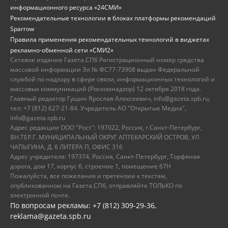
информационного ресурса «24СМИ»
Рекомендательные технологии в блоках платформы рекомендаций
Sparrow
Правила применения рекомендательных технологий в виджетах
рекламно-обменной сети «СМИ2»
Сетевое издание Газета.СПб Регистрационный номер средства
массовой информации Эл № ФС77-73908 выдан Федеральной
службой по надзору в сфере связи, информационных технологий и
массовых коммуникаций (Роскомнадзор) 12 октября 2018 года.
Главный редактор Гущин Ярослав Алексеевич, info@gazeta.spb.ru,
тел: +7 (812) 627-21-84. Учредитель АО "Открытые Медиа",
info@gazeta.spb.ru
Адрес редакции ООО "Рост": 197022, Россия, г.Санкт-Петербург,
ВН.ТЕР.Г. МУНИЦИПАЛЬНЫЙ ОКРУГ АПТЕКАРСКИЙ ОСТРОВ, УЛ
ЧАПЫГИНА, Д. 6 ЛИТЕРА П, ОФИС 316
Адрес учредителя: 197374, Россия, Санкт-Петербург, Торфяная
дорога, дом 17, корпус 6, строение 1, помещение 67Н
Пожалуйста, все пожелания и претензии к текстам,
опубликованном на Газета.СПб, отправляйте ТОЛЬКО по
электронной почте.
По вопросам рекламы: +7 (812) 309-29-36,
reklama@gazeta.spb.ru