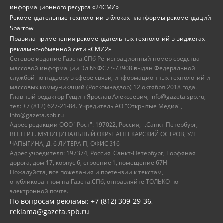
информационного ресурса «24СМИ»
Рекомендательные технологии в блоках платформы рекомендаций
Sparrow
Правила применения рекомендательных технологий в виджетах
рекламно-обменной сети «СМИ2»
Сетевое издание Газета.СПб Регистрационный номер средства
массовой информации Эл № ФС77-73908 выдан Федеральной
службой по надзору в сфере связи, информационных технологий и
массовых коммуникаций (Роскомнадзор) 12 октября 2018 года.
Главный редактор Гущин Ярослав Алексеевич, info@gazeta.spb.ru,
тел: +7 (812) 627-21-84. Учредитель АО "Открытые Медиа",
info@gazeta.spb.ru
Адрес редакции ООО "Рост": 197022, Россия, г.Санкт-Петербург,
ВН.ТЕР.Г. МУНИЦИПАЛЬНЫЙ ОКРУГ АПТЕКАРСКИЙ ОСТРОВ, УЛ
ЧАПЫГИНА, Д. 6 ЛИТЕРА П, ОФИС 316
Адрес учредителя: 197374, Россия, Санкт-Петербург, Торфяная
дорога, дом 17, корпус 6, строение 1, помещение 67Н
Пожалуйста, все пожелания и претензии к текстам,
опубликованном на Газета.СПб, отправляйте ТОЛЬКО по
электронной почте.
По вопросам рекламы: +7 (812) 309-29-36,
reklama@gazeta.spb.ru