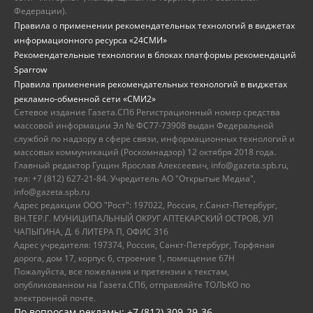
Федерации).
Правила о применении рекомендательных технологий в виджетах
информационного ресурса «24СМИ»
Рекомендательные технологии в блоках платформы рекомендаций
Sparrow
Правила применения рекомендательных технологий в виджетах
рекламно-обменной сети «СМИ2»
Сетевое издание Газета.СПб Регистрационный номер средства
массовой информации Эл № ФС77-73908 выдан Федеральной
службой по надзору в сфере связи, информационных технологий и
массовых коммуникаций (Роскомнадзор) 12 октября 2018 года.
Главный редактор Гущин Ярослав Алексеевич, info@gazeta.spb.ru,
тел: +7 (812) 627-21-84. Учредитель АО "Открытые Медиа",
info@gazeta.spb.ru
Адрес редакции ООО "Рост": 197022, Россия, г.Санкт-Петербург,
ВН.ТЕР.Г. МУНИЦИПАЛЬНЫЙ ОКРУГ АПТЕКАРСКИЙ ОСТРОВ, УЛ
ЧАПЫГИНА, Д. 6 ЛИТЕРА П, ОФИС 316
Адрес учредителя: 197374, Россия, Санкт-Петербург, Торфяная
дорога, дом 17, корпус 6, строение 1, помещение 67Н
Пожалуйста, все пожелания и претензии к текстам,
опубликованном на Газета.СПб, отправляйте ТОЛЬКО по
электронной почте.
По вопросам рекламы: +7 (812) 309-29-36,