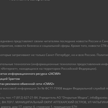
ежедневно представляет своим читателям последние новости России и Санк
иятия, новости бизнеса и социальной сферы. Кроме того, новости СПб сег
оторые затрагивают не только Санкт-Петербург, но и всю Россию. Политика
ательные технологии (информационные технологии предоставления инфо
 «Интернет», находящихся на территории Российской Федерации).
жетах информационного ресурса «24СМИ»
даций Sparrow
тах рекламно-обменной сети «СМИ2»
ва массовой информации Эл № ФС77-73908 выдан Федеральной службой по
.
u, тел: +7 (812) 627-21-84. Учредитель АО "Открытые Медиа", info@gazeta.
бург, ВН.ТЕР.Г. МУНИЦИПАЛЬНЫЙ ОКРУГ АПТЕКАРСКИЙ ОСТРОВ, УЛ ЧАПЫГИНА,
 дорога, дом 17, корпус 6, строение 1, помещение 67Н