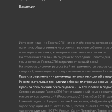
Вакансии
Интернет-издание Газета.СПб – это онлайн-газета, которая 
политика, общественные настроения, важные события и меропр
премьеры и выставки, концерты и театральные спектакли.
На страницах Газета.СПб вы узнаете последние новости дня, к
темы, которые Газета.СПб затрагивает каждый день!
На информационном ресурсе (сайте) применяются рекоменд
сведений, относящихся к предпочтениям пользователей сети
Правила о применении рекомендательных технологий в вид
Рекомендательные технологии в блоках платформы рекомен
Правила применения рекомендательных технологий в видже
Сетевое издание Газета.СПб Регистрационный номер средст
массовых коммуникаций (Роскомнадзор) 12 октября 2018 года
Главный редактор Гущин Ярослав Алексеевич, info@gazeta.spb.r
Адрес редакции ООО "Рост": 197022, Россия, г.Санкт-Петер
Адрес учредителя: 197374, Россия, Санкт-Петербург, Торфяная