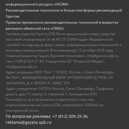
информационного ресурса «24СМИ»
Рекомендательные технологии в блоках платформы рекомендаций
Sparrow
Правила применения рекомендательных технологий в виджетах
рекламно-обменной сети «СМИ2»
Сетевое издание Газета.СПб Регистрационный номер средства
массовой информации Эл № ФС77-73908 выдан Федеральной
службой по надзору в сфере связи, информационных технологий и
массовых коммуникаций (Роскомнадзор) 12 октября 2018 года.
Главный редактор Гущин Ярослав Алексеевич, info@gazeta.spb.ru,
тел: +7 (812) 627-21-84. Учредитель АО "Открытые Медиа",
info@gazeta.spb.ru
Адрес редакции ООО "Рост": 197022, Россия, г.Санкт-Петербург,
ВН.ТЕР.Г. МУНИЦИПАЛЬНЫЙ ОКРУГ АПТЕКАРСКИЙ ОСТРОВ, УЛ
ЧАПЫГИНА, Д. 6 ЛИТЕРА П, ОФИС 316
Адрес учредителя: 197374, Россия, Санкт-Петербург, Торфяная
дорога, дом 17, корпус 6, строение 1, помещение 67Н
Пожалуйста, все пожелания и претензии к текстам,
опубликованном на Газета.СПб, отправляйте ТОЛЬКО по
электронной почте.
По вопросам рекламы: +7 (812) 309-29-36,
reklama@gazeta.spb.ru