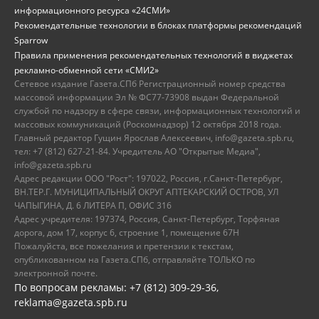
информационного ресурса «24СМИ»
Рекомендательные технологии в блоках платформы рекомендаций
Sparrow
Правила применения рекомендательных технологий в виджетах
рекламно-обменной сети «СМИ2»
Сетевое издание Газета.СПб Регистрационный номер средства
массовой информации Эл № ФС77-73908 выдан Федеральной
службой по надзору в сфере связи, информационных технологий и
массовых коммуникаций (Роскомнадзор) 12 октября 2018 года.
Главный редактор Гущин Ярослав Алексеевич, info@gazeta.spb.ru,
тел: +7 (812) 627-21-84. Учредитель АО "Открытые Медиа",
info@gazeta.spb.ru
Адрес редакции ООО "Рост": 197022, Россия, г.Санкт-Петербург,
ВН.ТЕР.Г. МУНИЦИПАЛЬНЫЙ ОКРУГ АПТЕКАРСКИЙ ОСТРОВ, УЛ
ЧАПЫГИНА, Д. 6 ЛИТЕРА П, ОФИС 316
Адрес учредителя: 197374, Россия, Санкт-Петербург, Торфяная
дорога, дом 17, корпус 6, строение 1, помещение 67Н
Пожалуйста, все пожелания и претензии к текстам,
опубликованном на Газета.СПб, отправляйте ТОЛЬКО по
электронной почте.
По вопросам рекламы: +7 (812) 309-29-36,
reklama@gazeta.spb.ru