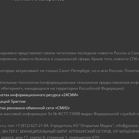
ежедневно представляет своим читателям последние новости России и Санк
иятия, новости бизнеса и социальной сферы. Кроме того, новости СПб сег
оторые затрагивают не только Санкт-Петербург, но и всю Россию. Политика
ательные технологии (информационные технологии предоставления инфо
 «Интернет», находящихся на территории Российской Федерации).
жетах информационного ресурса «24СМИ»
даций Sparrow
тах рекламно-обменной сети «СМИ2»
ва массовой информации Эл № ФС77-73908 выдан Федеральной службой по
.
u, тел: +7 (812) 627-21-84. Учредитель АО "Открытые Медиа", info@gazeta.
бург, ВН.ТЕР.Г. МУНИЦИПАЛЬНЫЙ ОКРУГ АПТЕКАРСКИЙ ОСТРОВ, УЛ ЧАПЫГИНА,
 дорога, дом 17, корпус 6, строение 1, помещение 67Н