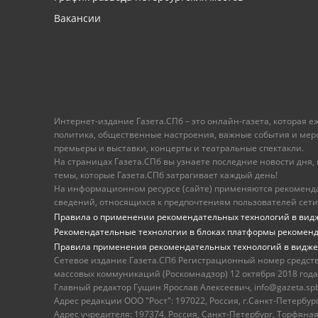
Вакансии
Интернет-издание Газета.СПб – это онлайн-газета, которая 
политика, общественные настроения, важные события и меропр
премьеры и выставки, концерты и театральные спектакли.
На страницах Газета.СПб вы узнаете последние новости дня, к
темы, которые Газета.СПб затрагивает каждый день!
На информационном ресурсе (сайте) применяются рекоменд
сведений, относящихся к предпочтениям пользователей сети
Правила о применении рекомендательных технологий в вид
Рекомендательные технологии в блоках платформы рекомен
Правила применения рекомендательных технологий в видже
Сетевое издание Газета.СПб Регистрационный номер средст
массовых коммуникаций (Роскомнадзор) 12 октября 2018 года
Главный редактор Гущин Ярослав Алексеевич, info@gazeta.spb.r
Адрес редакции ООО "Рост": 197022, Россия, г.Санкт-Петер
Адрес учредителя: 197374, Россия, Санкт-Петербург, Торфяная