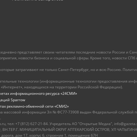
ежедневно представляет своим читателям последние новости России и Санк
иятия, новости бизнеса и социальной сферы. Кроме того, новости СПб сег
оторые затрагивают не только Санкт-Петербург, но и всю Россию. Политика
ательные технологии (информационные технологии предоставления инфо
 «Интернет», находящихся на территории Российской Федерации).
жетах информационного ресурса «24СМИ»
даций Sparrow
тах рекламно-обменной сети «СМИ2»
ва массовой информации Эл № ФС77-73908 выдан Федеральной службой по
.
u, тел: +7 (812) 627-21-84. Учредитель АО "Открытые Медиа", info@gazeta.
бург, ВН.ТЕР.Г. МУНИЦИПАЛЬНЫЙ ОКРУГ АПТЕКАРСКИЙ ОСТРОВ, УЛ ЧАПЫГИНА,
 дорога, дом 17, корпус 6, строение 1, помещение 67Н