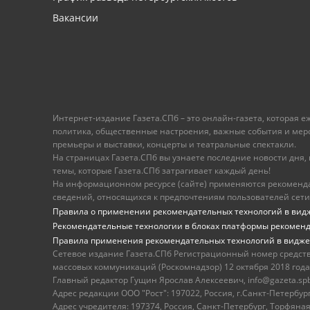
Вакансии
Интернет-издание Газета.СПб – это онлайн-газета, которая 
политика, общественные настроения, важные события и меропр
премьеры и выставки, концерты и театральные спектакли.
На страницах Газета.СПб вы узнаете последние новости дня, к
темы, которые Газета.СПб затрагивает каждый день!
На информационном ресурсе (сайте) применяются рекоменд
сведений, относящихся к предпочтениям пользователей сети
Правила о применении рекомендательных технологий в вид
Рекомендательные технологии в блоках платформы рекомен
Правила применения рекомендательных технологий в видже
Сетевое издание Газета.СПб Регистрационный номер средст
массовых коммуникаций (Роскомнадзор) 12 октября 2018 года
Главный редактор Гущин Ярослав Алексеевич, info@gazeta.spb.r
Адрес редакции ООО "Рост": 197022, Россия, г.Санкт-Петер
Адрес учредителя: 197374, Россия, Санкт-Петербург, Торфяная