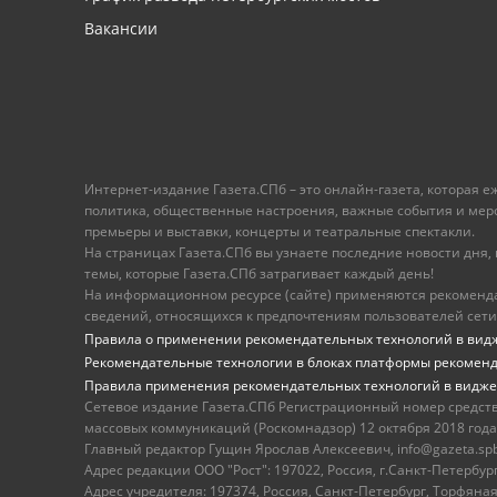
Вакансии
Интернет-издание Газета.СПб – это онлайн-газета, которая 
политика, общественные настроения, важные события и меропр
премьеры и выставки, концерты и театральные спектакли.
На страницах Газета.СПб вы узнаете последние новости дня, к
темы, которые Газета.СПб затрагивает каждый день!
На информационном ресурсе (сайте) применяются рекоменд
сведений, относящихся к предпочтениям пользователей сети
Правила о применении рекомендательных технологий в вид
Рекомендательные технологии в блоках платформы рекомен
Правила применения рекомендательных технологий в видже
Сетевое издание Газета.СПб Регистрационный номер средст
массовых коммуникаций (Роскомнадзор) 12 октября 2018 года
Главный редактор Гущин Ярослав Алексеевич, info@gazeta.spb.r
Адрес редакции ООО "Рост": 197022, Россия, г.Санкт-Петер
Адрес учредителя: 197374, Россия, Санкт-Петербург, Торфяная