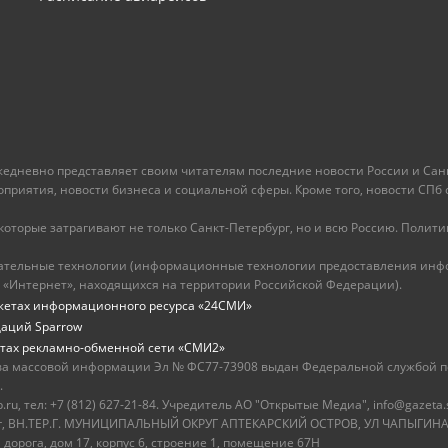
ежедневно представляет своим читателям последние новости России и Санк
иятия, новости бизнеса и социальной сферы. Кроме того, новости СПб сег
оторые затрагивают не только Санкт-Петербург, но и всю Россию. Политика
ательные технологии (информационные технологии предоставления инфо
 «Интернет», находящихся на территории Российской Федерации).
жетах информационного ресурса «24СМИ»
даций Sparrow
тах рекламно-обменной сети «СМИ2»
ва массовой информации Эл № ФС77-73908 выдан Федеральной службой по
.
u, тел: +7 (812) 627-21-84. Учредитель АО "Открытые Медиа", info@gazeta.
бург, ВН.ТЕР.Г. МУНИЦИПАЛЬНЫЙ ОКРУГ АПТЕКАРСКИЙ ОСТРОВ, УЛ ЧАПЫГИНА,
 дорога, дом 17, корпус 6, строение 1, помещение 67Н