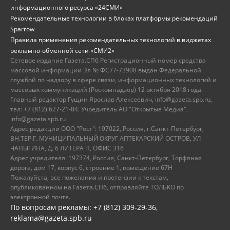
информационного ресурса «24СМИ»
Рекомендательные технологии в блоках платформы рекомендаций
Sparrow
Правила применения рекомендательных технологий в виджетах
рекламно-обменной сети «СМИ2»
Сетевое издание Газета.СПб Регистрационный номер средства
массовой информации Эл № ФС77-73908 выдан Федеральной
службой по надзору в сфере связи, информационных технологий и
массовых коммуникаций (Роскомнадзор) 12 октября 2018 года.
Главный редактор Гущин Ярослав Алексеевич, info@gazeta.spb.ru,
тел: +7 (812) 627-21-84. Учредитель АО "Открытые Медиа",
info@gazeta.spb.ru
Адрес редакции ООО "Рост": 197022, Россия, г.Санкт-Петербург,
ВН.ТЕР.Г. МУНИЦИПАЛЬНЫЙ ОКРУГ АПТЕКАРСКИЙ ОСТРОВ, УЛ
ЧАПЫГИНА, Д. 6 ЛИТЕРА П, ОФИС 316
Адрес учредителя: 197374, Россия, Санкт-Петербург, Торфяная
дорога, дом 17, корпус 6, строение 1, помещение 67Н
Пожалуйста, все пожелания и претензии к текстам,
опубликованном на Газета.СПб, отправляйте ТОЛЬКО по
электронной почте.
По вопросам рекламы: +7 (812) 309-29-36,
reklama@gazeta.spb.ru