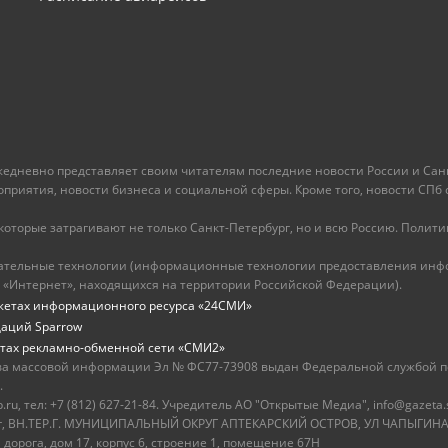
ежедневно представляет своим читателям последние новости России и Санк
иятия, новости бизнеса и социальной сферы. Кроме того, новости СПб сег
оторые затрагивают не только Санкт-Петербург, но и всю Россию. Политика
ательные технологии (информационные технологии предоставления инфо
 «Интернет», находящихся на территории Российской Федерации).
жетах информационного ресурса «24СМИ»
даций Sparrow
тах рекламно-обменной сети «СМИ2»
ва массовой информации Эл № ФС77-73908 выдан Федеральной службой по
.
u, тел: +7 (812) 627-21-84. Учредитель АО "Открытые Медиа", info@gazeta.
бург, ВН.ТЕР.Г. МУНИЦИПАЛЬНЫЙ ОКРУГ АПТЕКАРСКИЙ ОСТРОВ, УЛ ЧАПЫГИНА,
 дорога, дом 17, корпус 6, строение 1, помещение 67Н