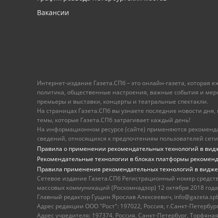
Вакансии
Интернет-издание Газета.СПб – это онлайн-газета, которая 
политика, общественные настроения, важные события и меропр
премьеры и выставки, концерты и театральные спектакли.
На страницах Газета.СПб вы узнаете последние новости дня, к
темы, которые Газета.СПб затрагивает каждый день!
На информационном ресурсе (сайте) применяются рекоменд
сведений, относящихся к предпочтениям пользователей сети
Правила о применении рекомендательных технологий в вид
Рекомендательные технологии в блоках платформы рекомен
Правила применения рекомендательных технологий в видже
Сетевое издание Газета.СПб Регистрационный номер средст
массовых коммуникаций (Роскомнадзор) 12 октября 2018 года
Главный редактор Гущин Ярослав Алексеевич, info@gazeta.spb.r
Адрес редакции ООО "Рост": 197022, Россия, г.Санкт-Петер
Адрес учредителя: 197374, Россия, Санкт-Петербург, Торфяная