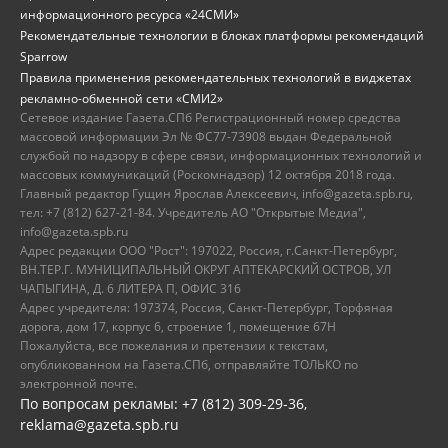
информационного ресурса «24СМИ»
Рекомендательные технологии в блоках платформы рекомендаций
Sparrow
Правила применения рекомендательных технологий в виджетах
рекламно-обменной сети «СМИ2»
Сетевое издание Газета.СПб Регистрационный номер средства
массовой информации Эл № ФС77-73908 выдан Федеральной
службой по надзору в сфере связи, информационных технологий и
массовых коммуникаций (Роскомнадзор) 12 октября 2018 года.
Главный редактор Гущин Ярослав Алексеевич, info@gazeta.spb.ru,
тел: +7 (812) 627-21-84. Учредитель АО "Открытые Медиа",
info@gazeta.spb.ru
Адрес редакции ООО "Рост": 197022, Россия, г.Санкт-Петербург,
ВН.ТЕР.Г. МУНИЦИПАЛЬНЫЙ ОКРУГ АПТЕКАРСКИЙ ОСТРОВ, УЛ
ЧАПЫГИНА, Д. 6 ЛИТЕРА П, ОФИС 316
Адрес учредителя: 197374, Россия, Санкт-Петербург, Торфяная
дорога, дом 17, корпус 6, строение 1, помещение 67Н
Пожалуйста, все пожелания и претензии к текстам,
опубликованном на Газета.СПб, отправляйте ТОЛЬКО по
электронной почте.
По вопросам рекламы: +7 (812) 309-29-36,
reklama@gazeta.spb.ru